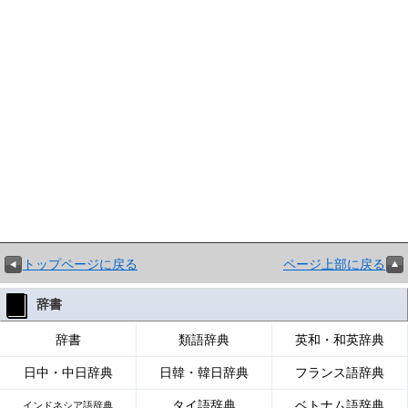
トップページに戻る
ページ上部に戻る
辞書
辞書
類語辞典
英和・和英辞典
日中・中日辞典
日韓・韓日辞典
フランス語辞典
タイ語辞典
ベトナム語辞典
インドネシア語辞典