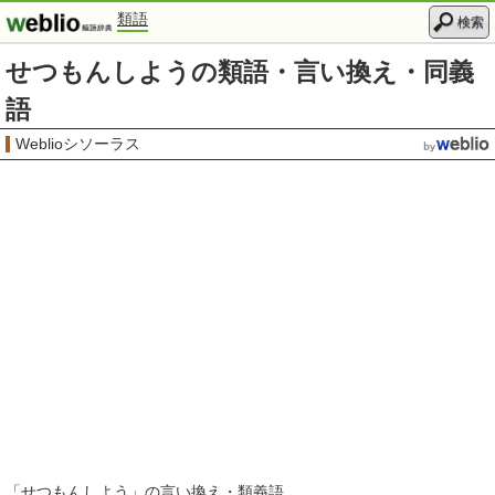
類語
検索
せつもんしようの類語・言い換え・同義
語
Weblioシソーラス
「
せつもんしよう
」の言い換え・類義語