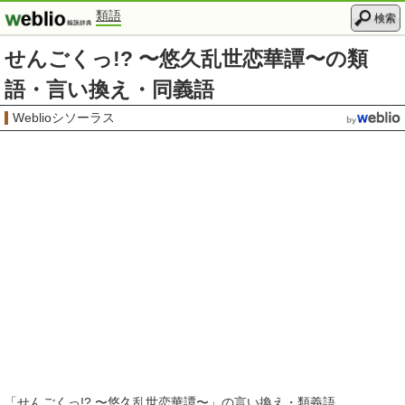
類語
検索
せんごくっ!? 〜悠久乱世恋華譚〜の類
語・言い換え・同義語
Weblioシソーラス
「
せんごくっ!? 〜悠久乱世恋華譚〜
」の言い換え・類義語