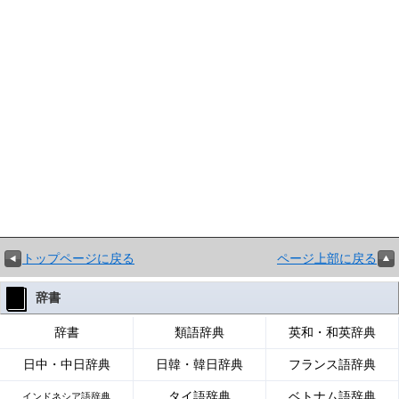
トップページに戻る
ページ上部に戻る
辞書
辞書
類語辞典
英和・和英辞典
日中・中日辞典
日韓・韓日辞典
フランス語辞典
タイ語辞典
ベトナム語辞典
インドネシア語辞典