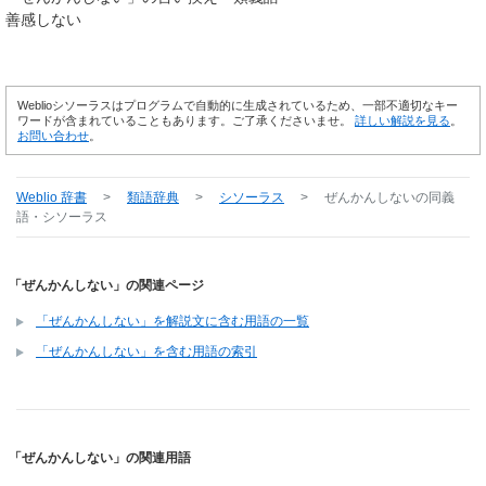
善感しない
Weblioシソーラスはプログラムで自動的に生成されているため、一部不適切なキー
ワードが含まれていることもあります。ご了承くださいませ。
詳しい解説を見る
。
お問い合わせ
。
Weblio 辞書
>
類語辞典
>
シソーラス
>
ぜんかんしない
の同義
語・シソーラス
「ぜんかんしない」の関連ページ
「ぜんかんしない」を解説文に含む用語の一覧
「ぜんかんしない」を含む用語の索引
「ぜんかんしない」の関連用語