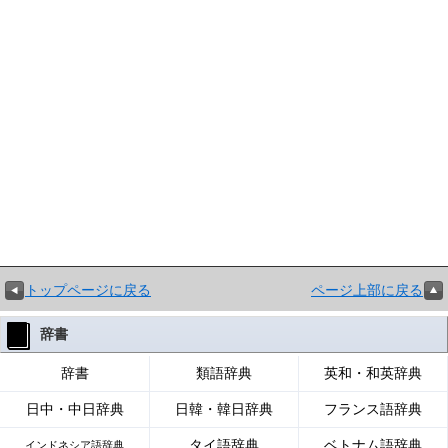
トップページに戻る
ページ上部に戻る
辞書
辞書
類語辞典
英和・和英辞典
日中・中日辞典
日韓・韓日辞典
フランス語辞典
タイ語辞典
ベトナム語辞典
インドネシア語辞典