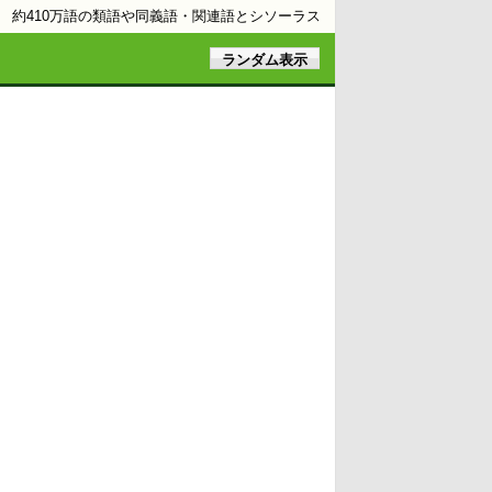
約410万語の類語や同義語・関連語とシソーラス