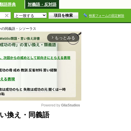
類語辞典
対義語・反対語
検索フォームの固定解除
い
の同義語・シソーラス
もっとみる
arrow_forward_ios
Powered by 
GliaStudios
い換え・同義語
M
u