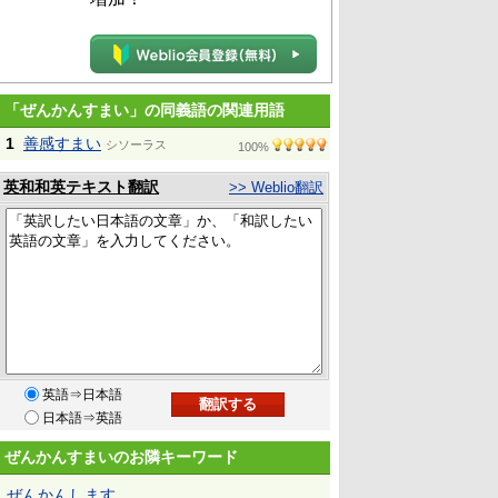
「ぜんかんすまい」の同義語の関連用語
1
善感すまい
シソーラス
100%
英和和英テキスト翻訳
>> Weblio翻訳
英語⇒日本語
日本語⇒英語
ぜんかんすまいのお隣キーワード
ぜんかんします