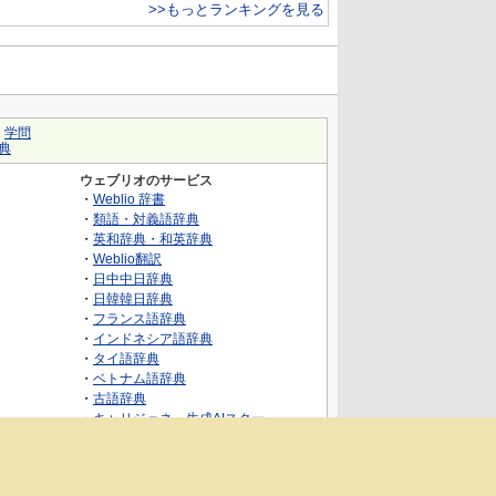
>>もっとランキングを見る
｜
学問
典
ウェブリオのサービス
・
Weblio 辞書
・
類語・対義語辞典
・
英和辞典・和英辞典
・
Weblio翻訳
・
日中中日辞典
・
日韓韓日辞典
・
フランス語辞典
・
インドネシア語辞典
・
タイ語辞典
・
ベトナム語辞典
・
古語辞典
・
キャリジェネ～生成AIスクー
ル・AIスキルでキャリアアップ～