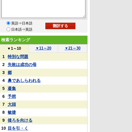
英語⇒日本語
日本語⇒英語
検索ランキング
▼
11～20
▼
21～30
▼
1～10
1
特別な問題
2
失敗は成功の母
3
郷
4
鼻であしらわれる
5
凝集
6
予想
7
大頭
8
敏捷
9
後ろを向ける
10
目を引・く