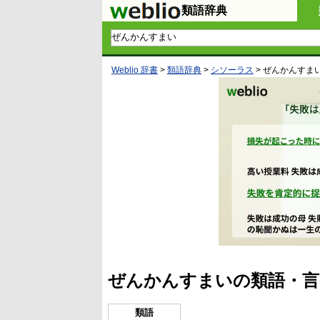
類語辞典
Weblio 辞書
>
類語辞典
>
シソーラス
>
ぜんかんすま
ぜんかんすまいの類語・言
類語