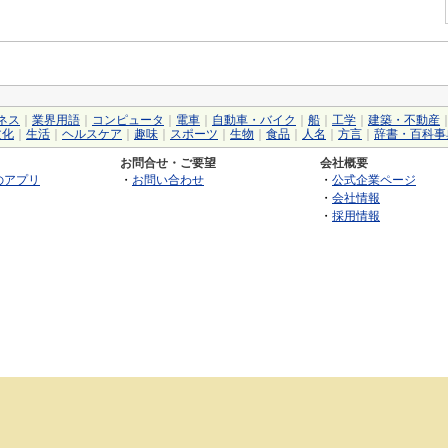
ネス
｜
業界用語
｜
コンピュータ
｜
電車
｜
自動車・バイク
｜
船
｜
工学
｜
建築・不動産
文化
｜
生活
｜
ヘルスケア
｜
趣味
｜
スポーツ
｜
生物
｜
食品
｜
人名
｜
方言
｜
辞書・百科事
お問合せ・ご要望
会社概要
のアプリ
・
お問い合わせ
・
公式企業ページ
・
会社情報
・
採用情報
©2026 GRAS Group, Inc.
RSS