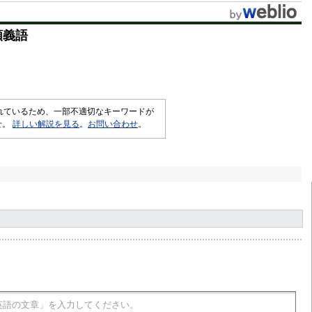
t
類義語
e
されているため、一部不適切なキーワードが
せ。
詳しい解説を見る
。
お問い合わせ
。