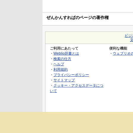
ぜんかんすればのページの著作権
ビジ
ご利用にあたって
便利な機能
・
Weblio辞書とは
・
ウェブリオ
・
検索の仕方
・
ヘルプ
・
利用規約
・
プライバシーポリシー
・
サイトマップ
・
クッキー・アクセスデータにつ
いて