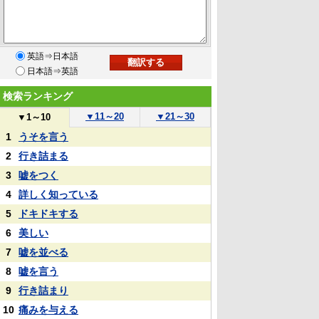
英語⇒日本語
日本語⇒英語
検索ランキング
▼
11～20
▼
21～30
▼
1～10
1
うそを言う
2
行き詰まる
3
嘘をつく
4
詳しく知っている
5
ドキドキする
6
美しい
7
嘘を並べる
8
嘘を言う
9
行き詰まり
10
痛みを与える