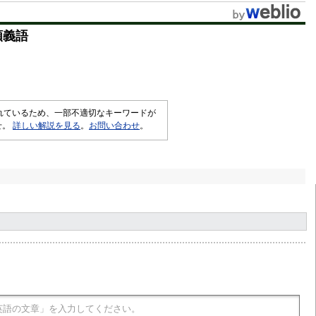
t
類義語
e
されているため、一部不適切なキーワードが
せ。
詳しい解説を見る
。
お問い合わせ
。