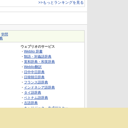
>>もっとランキングを見る
｜
学問
典
ウェブリオのサービス
・
Weblio 辞書
・
類語・対義語辞典
・
英和辞典・和英辞典
・
Weblio翻訳
・
日中中日辞典
・
日韓韓日辞典
・
フランス語辞典
・
インドネシア語辞典
・
タイ語辞典
・
ベトナム語辞典
・
古語辞典
・
キャリジェネ～生成AIスクー
ル・AIスキルでキャリアアップ～