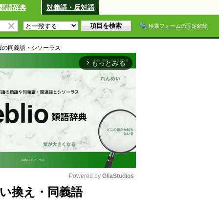
類語辞典
対義語・反対語
検索フォームの固定解除
ば
の同義語・シソーラス
もっとみる
arrow_forward_ios
Powered by 
GliaStudios
い換え・同義語
M
u