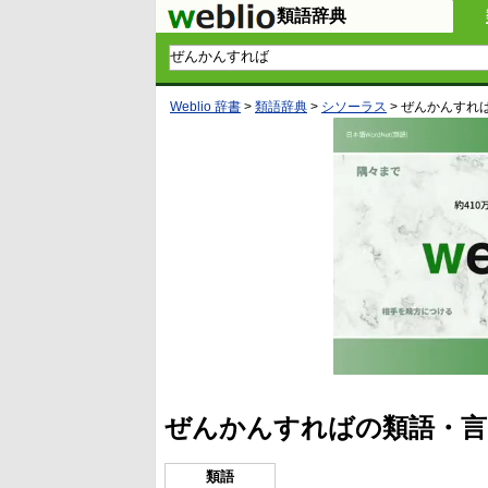
類語辞典
Weblio 辞書
>
類語辞典
>
シソーラス
>
ぜんかんすれ
ぜんかんすればの類語・言
類語