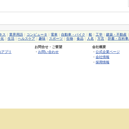
ネス
｜
業界用語
｜
コンピュータ
｜
電車
｜
自動車・バイク
｜
船
｜
工学
｜
建築・不動産
文化
｜
生活
｜
ヘルスケア
｜
趣味
｜
スポーツ
｜
生物
｜
食品
｜
人名
｜
方言
｜
辞書・百科事
お問合せ・ご要望
会社概要
のアプリ
・
お問い合わせ
・
公式企業ページ
・
会社情報
・
採用情報
©2026 GRAS Group, Inc.
RSS