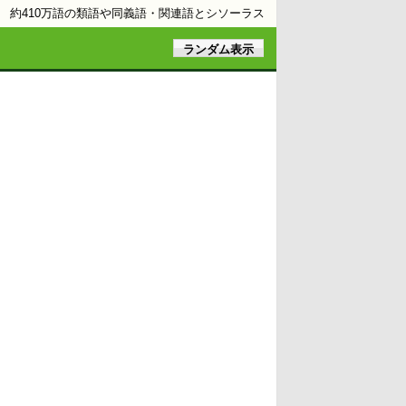
約410万語の類語や同義語・関連語とシソーラス