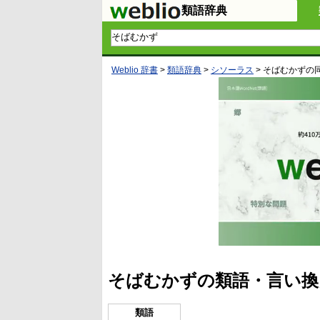
類語辞典
Weblio 辞書
>
類語辞典
>
シソーラス
>
そばむかず
の
そばむかずの類語・言い換
類語