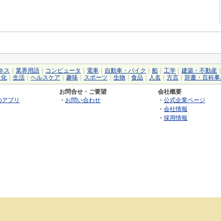
ネス
｜
業界用語
｜
コンピュータ
｜
電車
｜
自動車・バイク
｜
船
｜
工学
｜
建築・不動産
文化
｜
生活
｜
ヘルスケア
｜
趣味
｜
スポーツ
｜
生物
｜
食品
｜
人名
｜
方言
｜
辞書・百科事
お問合せ・ご要望
会社概要
のアプリ
・
お問い合わせ
・
公式企業ページ
・
会社情報
・
採用情報