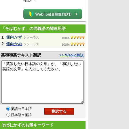
「そばむかず」の同義語の関連用語
1
側向かず
シソーラス
100%
2
側向かぬ
シソーラス
100%
英和和英テキスト翻訳
>> Weblio翻訳
英語⇒日本語
日本語⇒英語
そばむかずのお隣キーワード