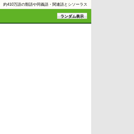
約410万語の類語や同義語・関連語とシソーラス