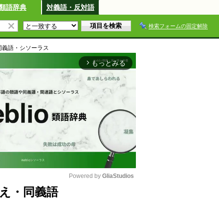
類語辞典
対義語・反対語
検索フォームの固定解除
同義語・シソーラス
もっとみる
arrow_forward_ios
Powered by 
GliaStudios
え・同義語
M
u