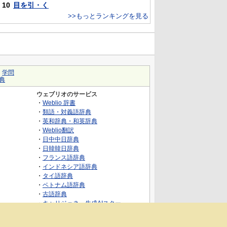
10
目を引・く
>>もっとランキングを見る
｜
学問
典
ウェブリオのサービス
・
Weblio 辞書
・
類語・対義語辞典
・
英和辞典・和英辞典
・
Weblio翻訳
・
日中中日辞典
・
日韓韓日辞典
・
フランス語辞典
・
インドネシア語辞典
・
タイ語辞典
・
ベトナム語辞典
・
古語辞典
・
キャリジェネ～生成AIスクー
ル・AIスキルでキャリアアップ～