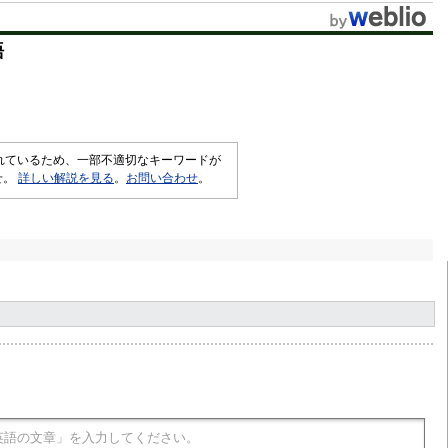
t
語
e
されているため、一部不適切なキーワードが
せ。
詳しい解説を見る
。
お問い合わせ
。