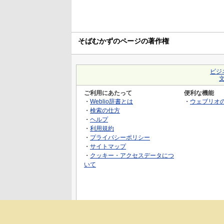
そばむかずのページの著作権
ビジ
ご利用にあたって
便利な機能
・
Weblio辞書とは
・
ウェブリオ
・
検索の仕方
・
ヘルプ
・
利用規約
・
プライバシーポリシー
・
サイトマップ
・
クッキー・アクセスデータにつ
いて