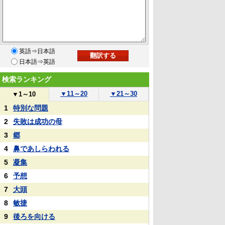
英語⇒日本語
日本語⇒英語
検索ランキング
▼
11～20
▼
21～30
▼
1～10
1
特別な問題
2
失敗は成功の母
3
郷
4
鼻であしらわれる
5
凝集
6
予想
7
大頭
8
敏捷
9
後ろを向ける