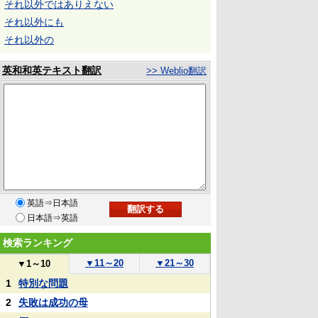
それ以外ではありえない
それ以外にも
それ以外の
英和和英テキスト翻訳
>> Weblio翻訳
英語⇒日本語
日本語⇒英語
検索ランキング
▼
11～20
▼
21～30
▼
1～10
1
特別な問題
2
失敗は成功の母