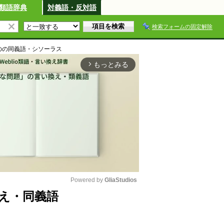
類語辞典
対義語・反対語
検索フォームの固定解除
の
の同義語・シソーラス
もっとみる
arrow_forward_ios
Powered by 
GliaStudios
え・同義語
M
u