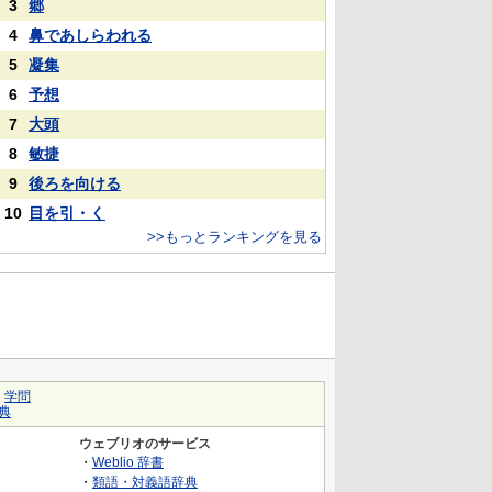
3
郷
4
鼻であしらわれる
5
凝集
6
予想
7
大頭
8
敏捷
9
後ろを向ける
10
目を引・く
>>もっとランキングを見る
｜
学問
典
ウェブリオのサービス
・
Weblio 辞書
・
類語・対義語辞典