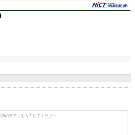
t
語
e