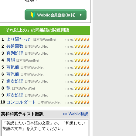
「それ以上の」の同義語の関連用語
1
より隔たった
日本語WordNet
100%
2
共通因数
日本語WordNet
100%
3
直列処理
日本語WordNet
100%
4
脚韻
日本語WordNet
100%
5
蒸気船
日本語WordNet
100%
6
蒸汽船
日本語WordNet
100%
7
逐次処理
日本語WordNet
100%
8
韻
日本語WordNet
100%
9
順次処理
日本語WordNet
100%
10
コンコルダート
日本語WordNet
100%
英和和英テキスト翻訳
>> Weblio翻訳