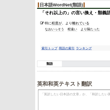
日本語WordNet(類語)
「
それ以上の
」の言い換え・類義
特に
程度が
、より
離れている
なおいっそう
程遠い
より隔たった
索引トップ
用語の索引
ランキング
類語
英和和英テキスト翻訳