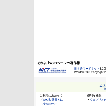
それ以上ののページの著作権
日本語ワードネット
1.1
WordNet 3.0 Copyright 20
ビジ
ご利用にあたって
便利な機能
・
Weblio辞書とは
・
ウェブリオ
・
検索の仕方