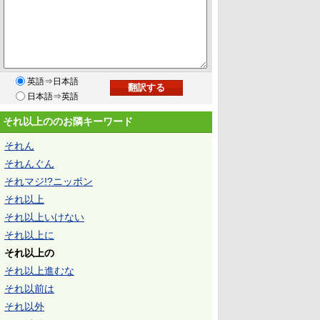
英語⇒日本語
日本語⇒英語
それ以上ののお隣キーワード
それん
それんぐん
それマジ!?ニッポン
それ以上
それ以上いけない
それ以上に
それ以上の
それ以上進むな
それ以前は
それ以外