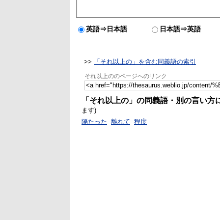
英語⇒日本語
日本語⇒英語
>>
「それ以上の」を含む同義語の索引
それ以上ののページへのリンク
「それ以上の」の同義語・別の言い方
ます)
隔たった
離れて
程度