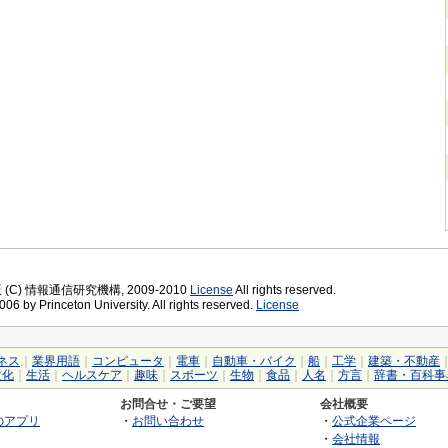
版 (C) 情報通信研究機構, 2009-2010
License
All rights reserved.
06 by Princeton University. All rights reserved.
License
ネス
｜
業界用語
｜
コンピュータ
｜
電車
｜
自動車・バイク
｜
船
｜
工学
｜
建築・不動産
文化
｜
生活
｜
ヘルスケア
｜
趣味
｜
スポーツ
｜
生物
｜
食品
｜
人名
｜
方言
｜
辞書・百科事
お問合せ・ご要望
会社概要
のアプリ
・
お問い合わせ
・
公式企業ページ
・
会社情報