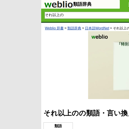
類語辞典
Weblio 辞書
>
類語辞典
>
日本語WordNet
>
それ以上
それ以上のの類語・言い換
類語