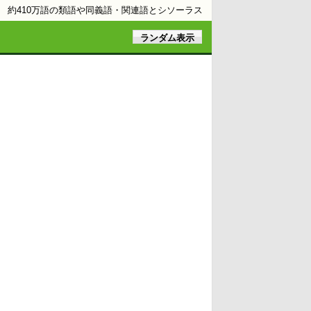
約410万語の類語や同義語・関連語とシソーラス