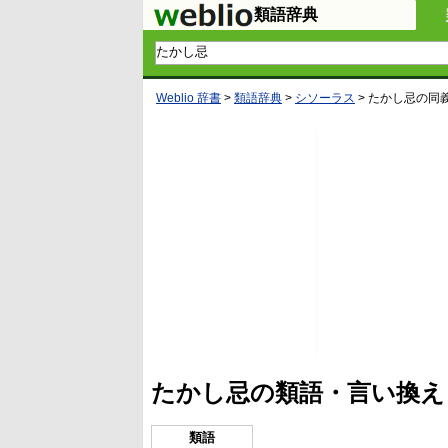
類語辞典
Weblio 辞書
>
類語辞典
>
シソーラス
>
たかし忌
の同
たかし忌の類語・言い換え
類語