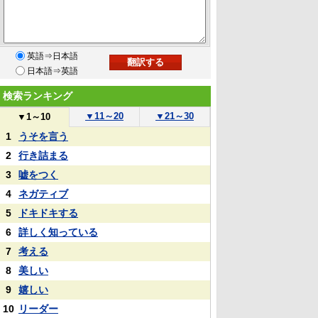
英語⇒日本語
日本語⇒英語
検索ランキング
▼
11～20
▼
21～30
▼
1～10
1
うそを言う
2
行き詰まる
3
嘘をつく
4
ネガティブ
5
ドキドキする
6
詳しく知っている
7
考える
8
美しい
9
嬉しい
10
リーダー