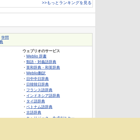
>>もっとランキングを見る
｜
学問
典
ウェブリオのサービス
・
Weblio 辞書
・
類語・対義語辞典
・
英和辞典・和英辞典
・
Weblio翻訳
・
日中中日辞典
・
日韓韓日辞典
・
フランス語辞典
・
インドネシア語辞典
・
タイ語辞典
・
ベトナム語辞典
・
古語辞典
・
キャリジェネ～生成AIスクー
ル・AIスキルでキャリアアップ～