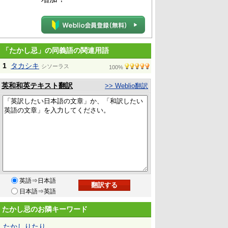
「たかし忌」の同義語の関連用語
1
タカシキ
シソーラス
100%
英和和英テキスト翻訳
>> Weblio翻訳
英語⇒日本語
日本語⇒英語
たかし忌のお隣キーワード
たかしりたり