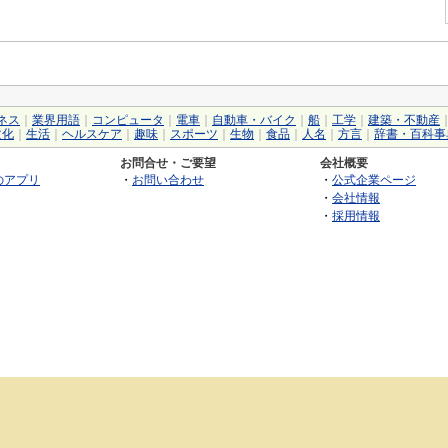
ネス
｜
業界用語
｜
コンピュータ
｜
電車
｜
自動車・バイク
｜
船
｜
工学
｜
建築・不動産
文化
｜
生活
｜
ヘルスケア
｜
趣味
｜
スポーツ
｜
生物
｜
食品
｜
人名
｜
方言
｜
辞書・百科事
お問合せ・ご要望
会社概要
のアプリ
・
お問い合わせ
・
公式企業ページ
・
会社情報
・
採用情報
©2026 GRAS Group, Inc.
RSS