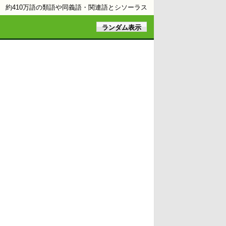
約410万語の類語や同義語・関連語とシソーラス