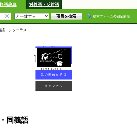
類語辞典
対義語・反対語
検索フォームの固定解除
義語・シソーラス
次の動画まで 2
キャンセル
・同義語