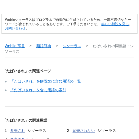
Weblioシソーラスはプログラムで自動的に生成されているため、一部不適切なキー
ワードが含まれていることもあります。ご了承くださいませ。
詳しい解説を見る
。
お問い合わせ
。
Weblio 辞書
>
類語辞典
>
シソーラス
>
たばいされ
の同義語・シ
ソーラス
「たばいされ」の関連ページ
「たばいされ」を解説文に含む用語の一覧
「たばいされ」を含む用語の索引
「たばいされ」の関連用語
多売され
シソーラス
多売されない
シソーラス