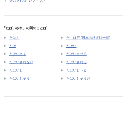
多売される
シソーラス
「たばいされ」の隣のことば
たはん
た～は行 (日本の鉄道駅一覧)
たば
たばい
たばいさす
たばいさせる
たばいされない
たばいされる
たばいし
たばいしうる
たばいしそう
たばいしそうだ