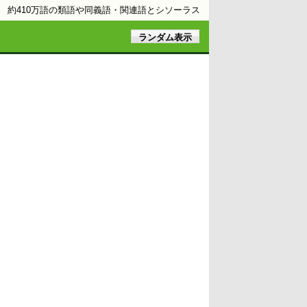
約410万語の類語や同義語・関連語とシソーラス