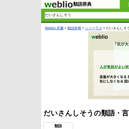
類語辞典
Weblio 辞書
>
類語辞典
>
シソーラス
>
だいさんしそ
だいさんしそうの類語・言
類語