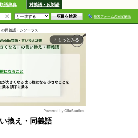
類語辞典
対義語・反対語
検索フォームの固定解除
う
の同義語・シソーラス
もっとみる
arrow_forward_ios
Powered by 
GliaStudios
い換え・同義語
M
u