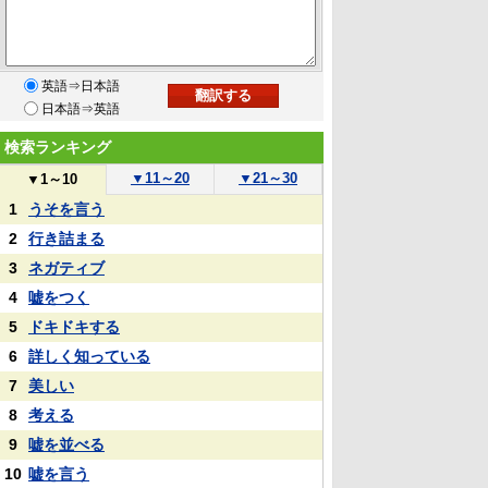
英語⇒日本語
日本語⇒英語
検索ランキング
▼
11～20
▼
21～30
▼
1～10
1
うそを言う
2
行き詰まる
3
ネガティブ
4
嘘をつく
5
ドキドキする
6
詳しく知っている
7
美しい
8
考える
9
嘘を並べる
10
嘘を言う