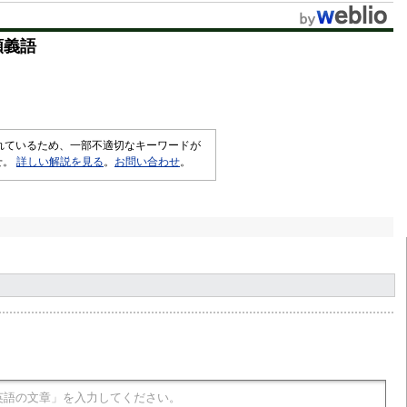
t
類義語
e
されているため、一部不適切なキーワードが
せ。
詳しい解説を見る
。
お問い合わせ
。