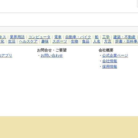
ネス
｜
業界用語
｜
コンピュータ
｜
電車
｜
自動車・バイク
｜
船
｜
工学
｜
建築・不動産
文化
｜
生活
｜
ヘルスケア
｜
趣味
｜
スポーツ
｜
生物
｜
食品
｜
人名
｜
方言
｜
辞書・百科事
お問合せ・ご要望
会社概要
のアプリ
・
お問い合わせ
・
公式企業ページ
・
会社情報
・
採用情報
©2026 GRAS Group, Inc.
RSS