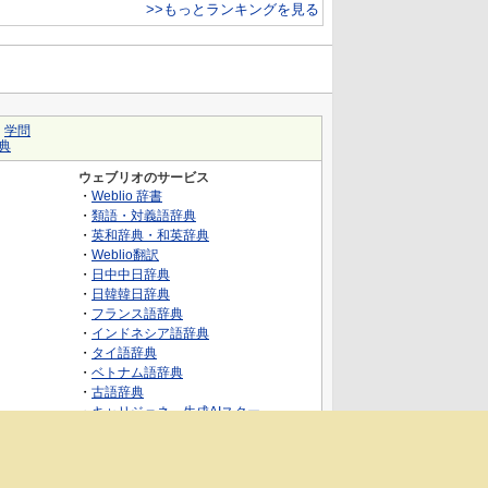
>>もっとランキングを見る
｜
学問
典
ウェブリオのサービス
・
Weblio 辞書
・
類語・対義語辞典
・
英和辞典・和英辞典
・
Weblio翻訳
・
日中中日辞典
・
日韓韓日辞典
・
フランス語辞典
・
インドネシア語辞典
・
タイ語辞典
・
ベトナム語辞典
・
古語辞典
・
キャリジェネ～生成AIスクー
ル・AIスキルでキャリアアップ～