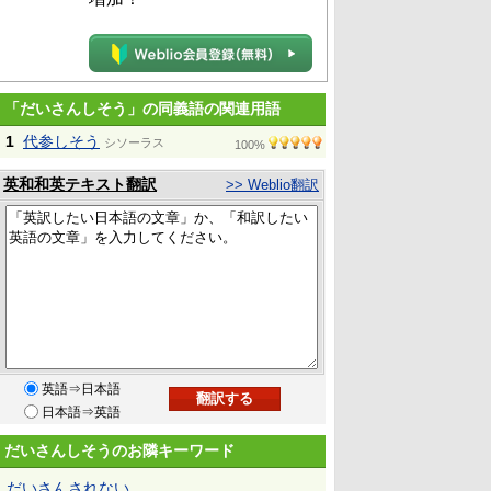
「だいさんしそう」の同義語の関連用語
1
代参しそう
シソーラス
100%
英和和英テキスト翻訳
>> Weblio翻訳
英語⇒日本語
日本語⇒英語
だいさんしそうのお隣キーワード
だいさんされない