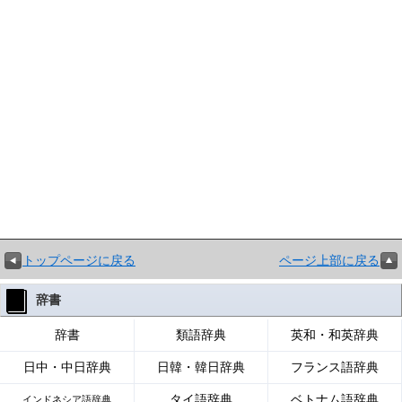
トップページに戻る
ページ上部に戻る
辞書
辞書
類語辞典
英和・和英辞典
日中・中日辞典
日韓・韓日辞典
フランス語辞典
タイ語辞典
ベトナム語辞典
インドネシア語辞典