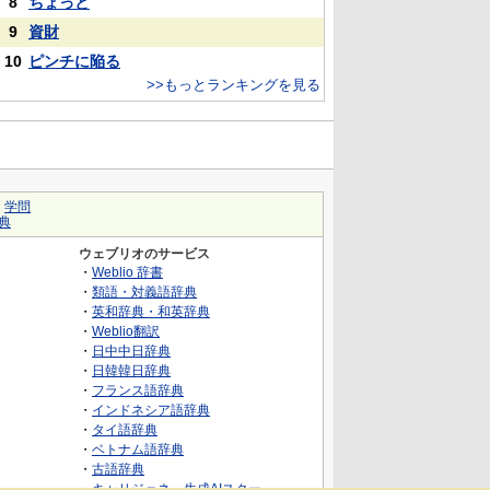
8
ちょっと
9
資財
10
ピンチに陥る
>>もっとランキングを見る
｜
学問
典
ウェブリオのサービス
・
Weblio 辞書
・
類語・対義語辞典
・
英和辞典・和英辞典
・
Weblio翻訳
・
日中中日辞典
・
日韓韓日辞典
・
フランス語辞典
・
インドネシア語辞典
・
タイ語辞典
・
ベトナム語辞典
・
古語辞典
・
キャリジェネ～生成AIスクー