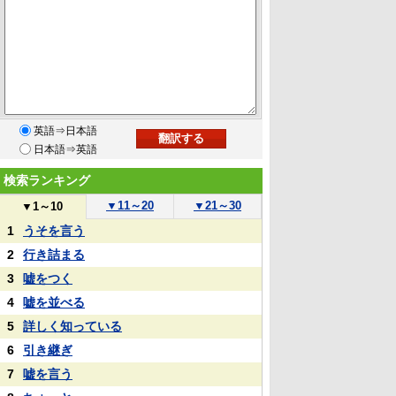
英語⇒日本語
日本語⇒英語
検索ランキング
▼
11～20
▼
21～30
▼
1～10
1
うそを言う
2
行き詰まる
3
嘘をつく
4
嘘を並べる
5
詳しく知っている
6
引き継ぎ
7
嘘を言う