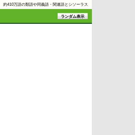
約410万語の類語や同義語・関連語とシソーラス