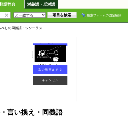
類語辞典
対義語・反対語
検索フォームの固定解除
るべし
の同義語・シソーラス
次の動画まで 2
キャンセル
・言い換え・同義語