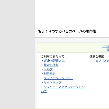
ちょくりつするべしのページの著作権
ビジ
ご利用にあたって
便利な機能
・
Weblio辞書とは
・
ウェブリオ
・
検索の仕方
・
ヘルプ
・
利用規約
・
プライバシーポリシー
・
サイトマップ
・
クッキー・アクセスデータにつ
いて