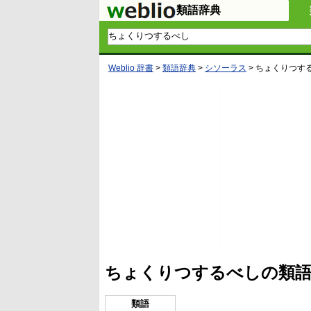
類語辞典
Weblio 辞書
>
類語辞典
>
シソーラス
>
ちょくりつす
ちょくりつするべしの類語
類語