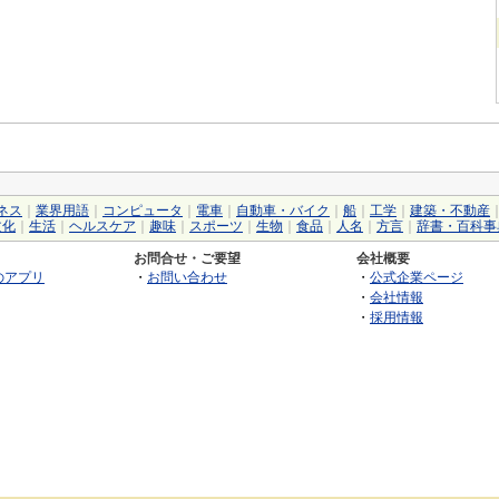
ネス
｜
業界用語
｜
コンピュータ
｜
電車
｜
自動車・バイク
｜
船
｜
工学
｜
建築・不動産
文化
｜
生活
｜
ヘルスケア
｜
趣味
｜
スポーツ
｜
生物
｜
食品
｜
人名
｜
方言
｜
辞書・百科事
お問合せ・ご要望
会社概要
のアプリ
・
お問い合わせ
・
公式企業ページ
・
会社情報
・
採用情報