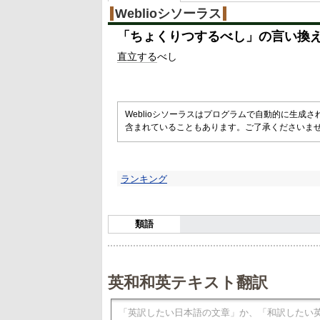
Weblioシソーラス
「
ちょくりつするべし
」の言い換
直立する
べし
Weblioシソーラスはプログラムで自動的に生成
含まれていることもあります。ご了承くださいま
ランキング
類語
英和和英テキスト翻訳