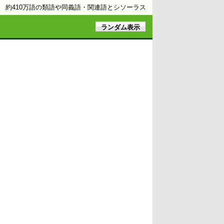
約410万語の類語や同義語・関連語とシソーラス