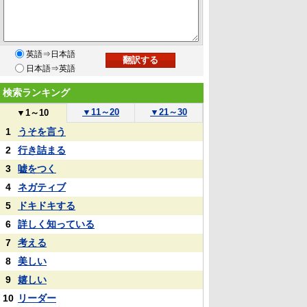
英語⇒日本語
日本語⇒英語
検索ランキング
▼
11～20
▼
21～30
▼
1～10
1
うそを言う
2
行き詰まる
3
嘘をつく
4
ネガティブ
5
ドキドキする
6
詳しく知っている
7
考える
8
美しい
9
嬉しい
10
リーダー