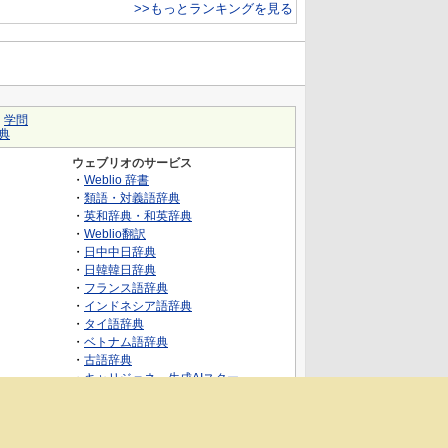
>>もっとランキングを見る
｜
学問
典
ウェブリオのサービス
・
Weblio 辞書
・
類語・対義語辞典
・
英和辞典・和英辞典
・
Weblio翻訳
・
日中中日辞典
・
日韓韓日辞典
・
フランス語辞典
・
インドネシア語辞典
・
タイ語辞典
・
ベトナム語辞典
・
古語辞典
・
キャリジェネ～生成AIスクー
ル・AIスキルでキャリアアップ～