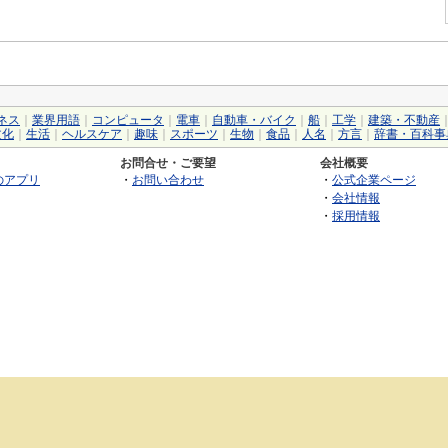
ネス
｜
業界用語
｜
コンピュータ
｜
電車
｜
自動車・バイク
｜
船
｜
工学
｜
建築・不動産
文化
｜
生活
｜
ヘルスケア
｜
趣味
｜
スポーツ
｜
生物
｜
食品
｜
人名
｜
方言
｜
辞書・百科事
お問合せ・ご要望
会社概要
のアプリ
・
お問い合わせ
・
公式企業ページ
・
会社情報
・
採用情報
©2026 GRAS Group, Inc.
RSS