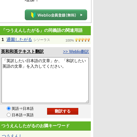
「つうえんしたがる」の同義語の関連用語
1
通園したがる
シソーラス
100%
英和和英テキスト翻訳
>> Weblio翻訳
英語⇒日本語
日本語⇒英語
つうえんしたがるのお隣キーワード
つうえんし