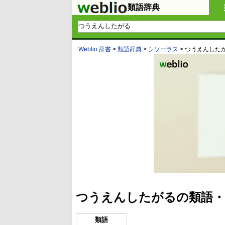
類語辞典
Weblio 辞書
>
類語辞典
>
シソーラス
>
つうえんした
つうえんしたがるの類語・
類語