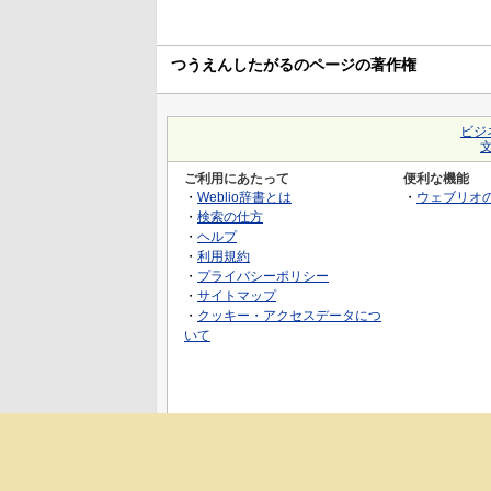
つうえんしたがるのページの著作権
ビジ
ご利用にあたって
便利な機能
・
Weblio辞書とは
・
ウェブリオ
・
検索の仕方
・
ヘルプ
・
利用規約
・
プライバシーポリシー
・
サイトマップ
・
クッキー・アクセスデータにつ
いて