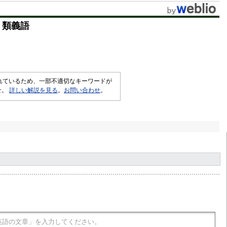
t
・類義語
e
されているため、一部不適切なキーワードが
せ。
詳しい解説を見る
。
お問い合わせ
。