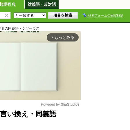
類語辞典
対義語・反対語
検索フォームの固定解除
がる
の同義語・シソーラス
もっとみる
arrow_forward_ios
Powered by 
GliaStudios
言い換え・同義語
M
u