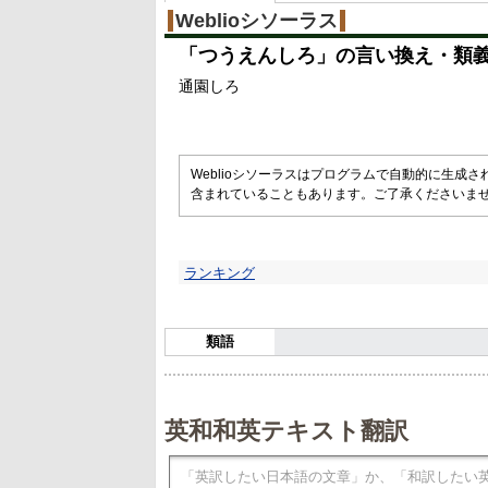
%
Weblioシソーラス
「
つうえんしろ
」の言い換え・類
通園しろ
Weblioシソーラスはプログラムで自動的に生成
含まれていることもあります。ご了承くださいま
ランキング
類語
英和和英テキスト翻訳