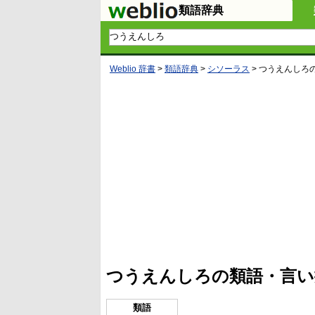
類語辞典
Weblio 辞書
>
類語辞典
>
シソーラス
>
つうえんしろ
L
/
U
o
n
a
m
d
u
e
t
d
e
:
4
つうえんしろの類語・言い
5
.
3
3
類語