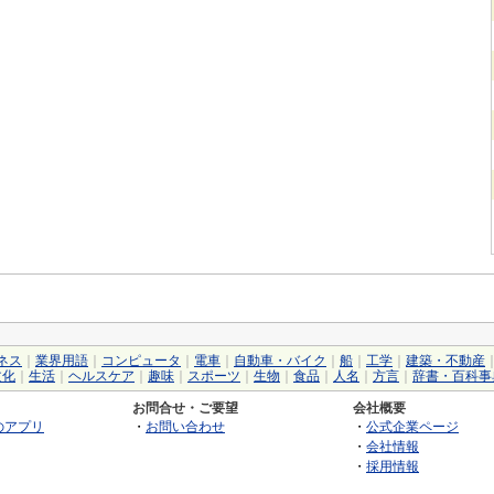
ネス
｜
業界用語
｜
コンピュータ
｜
電車
｜
自動車・バイク
｜
船
｜
工学
｜
建築・不動産
文化
｜
生活
｜
ヘルスケア
｜
趣味
｜
スポーツ
｜
生物
｜
食品
｜
人名
｜
方言
｜
辞書・百科事
お問合せ・ご要望
会社概要
のアプリ
・
お問い合わせ
・
公式企業ページ
・
会社情報
・
採用情報