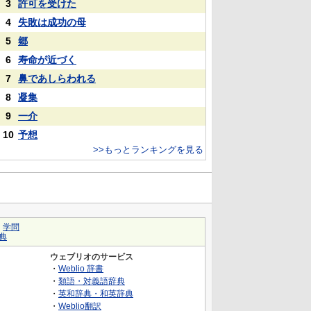
3
許可を受けた
4
失敗は成功の母
5
郷
6
寿命が近づく
7
鼻であしらわれる
8
凝集
9
一介
10
予想
>>もっとランキングを見る
｜
学問
典
ウェブリオのサービス
・
Weblio 辞書
・
類語・対義語辞典
・
英和辞典・和英辞典
・
Weblio翻訳