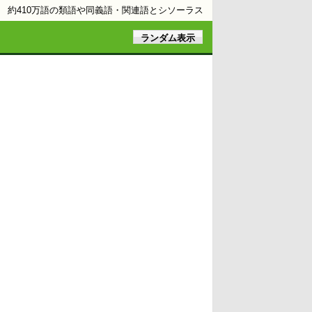
約410万語の類語や同義語・関連語とシソーラス