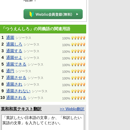
「つうえんしろ」の同義語の関連用語
1
通園
シソーラス
100%
2
通園しろ
シソーラス
100%
3
通園する
シソーラス
100%
4
通園せよ
シソーラス
100%
5
通園できる
シソーラス
100%
6
通円
シソーラス
100%
7
通園させる
シソーラス
100%
8
通園され
シソーラス
100%
9
通園されない
シソーラス
100%
10
通園される
シソーラス
100%
英和和英テキスト翻訳
>> Weblio翻訳