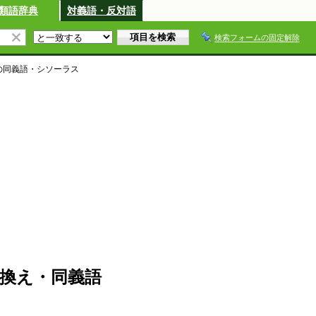
類語辞典
対義語・反対語
検索フォームの固定解除
の同義語・シソーラス
換え・同義語