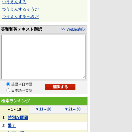
つうえんする
つうえんするそうだ
つうえんするべきだ
英和和英テキスト翻訳
>> Weblio翻訳
英語⇒日本語
日本語⇒英語
検索ランキング
▼
11～20
▼
21～30
▼
1～10
1
特別な問題
2
驚く