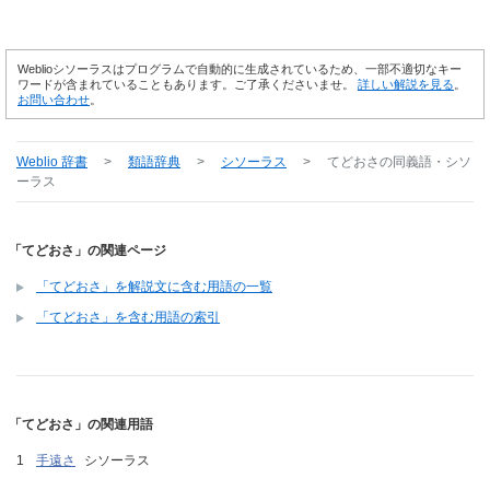
Weblioシソーラスはプログラムで自動的に生成されているため、一部不適切なキー
ワードが含まれていることもあります。ご了承くださいませ。
詳しい解説を見る
。
お問い合わせ
。
Weblio 辞書
>
類語辞典
>
シソーラス
>
てどおさ
の同義語・シソ
ーラス
「てどおさ」の関連ページ
「てどおさ」を解説文に含む用語の一覧
「てどおさ」を含む用語の索引
「てどおさ」の関連用語
手遠さ
シソーラス