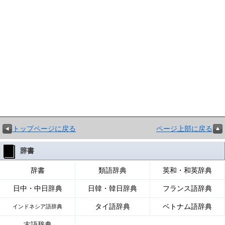
トップページに戻る
ページ上部に戻る
辞書
辞書
類語辞典
英和・和英辞典
日中・中日辞典
日韓・韓日辞典
フランス語辞典
タイ語辞典
ベトナム語辞典
インドネシア語辞典
古語辞典