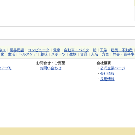
ネス
｜
業界用語
｜
コンピュータ
｜
電車
｜
自動車・バイク
｜
船
｜
工学
｜
建築・不動産
文化
｜
生活
｜
ヘルスケア
｜
趣味
｜
スポーツ
｜
生物
｜
食品
｜
人名
｜
方言
｜
辞書・百科事
お問合せ・ご要望
会社概要
のアプリ
・
お問い合わせ
・
公式企業ページ
・
会社情報
・
採用情報