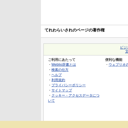
てれわらいされのページの著作権
ビジ
ご利用にあたって
便利な機能
・
Weblio辞書とは
・
ウェブリオ
・
検索の仕方
・
ヘルプ
・
利用規約
・
プライバシーポリシー
・
サイトマップ
・
クッキー・アクセスデータにつ
いて