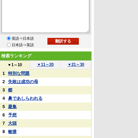
英語⇒日本語
日本語⇒英語
検索ランキング
▼
11～20
▼
21～30
▼
1～10
1
特別な問題
2
失敗は成功の母
3
郷
4
鼻であしらわれる
5
凝集
6
予想
7
大頭
8
敏捷