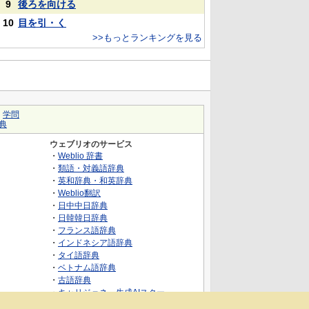
9
後ろを向ける
10
目を引・く
>>もっとランキングを見る
｜
学問
典
ウェブリオのサービス
・
Weblio 辞書
・
類語・対義語辞典
・
英和辞典・和英辞典
・
Weblio翻訳
・
日中中日辞典
・
日韓韓日辞典
・
フランス語辞典
・
インドネシア語辞典
・
タイ語辞典
・
ベトナム語辞典
・
古語辞典
・
キャリジェネ～生成AIスクー
ル・AIスキルでキャリアアップ～