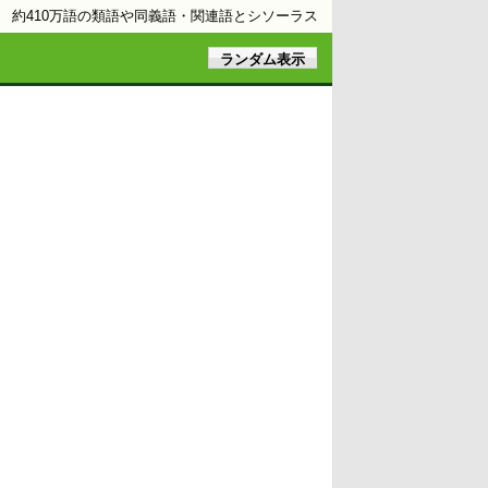
約410万語の類語や同義語・関連語とシソーラス