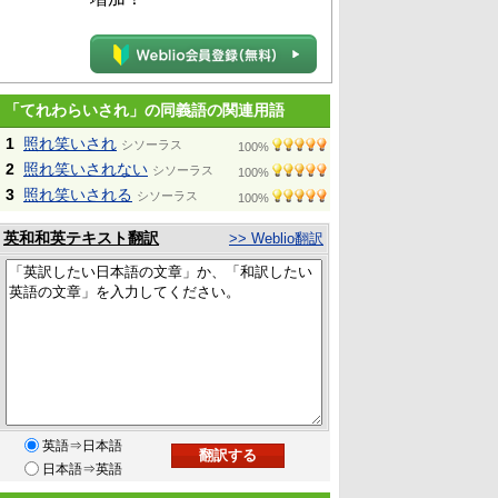
「てれわらいされ」の同義語の関連用語
1
照れ笑いされ
シソーラス
100%
2
照れ笑いされない
シソーラス
100%
3
照れ笑いされる
シソーラス
100%
英和和英テキスト翻訳
>> Weblio翻訳
英語⇒日本語
日本語⇒英語