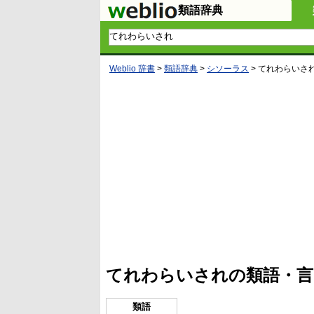
類語辞典
Weblio 辞書
>
類語辞典
>
シソーラス
>
てれわらいさ
L
/
U
o
n
a
m
d
u
e
t
d
e
:
5
てれわらいされの類語・言
3
.
5
7
類語