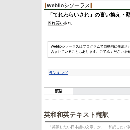
%
Weblioシソーラス
「
てれわらいされ
」の言い換え・
照れ笑い
され
Weblioシソーラスはプログラムで自動的に生成
含まれていることもあります。ご了承くださいま
ランキング
類語
英和和英テキスト翻訳