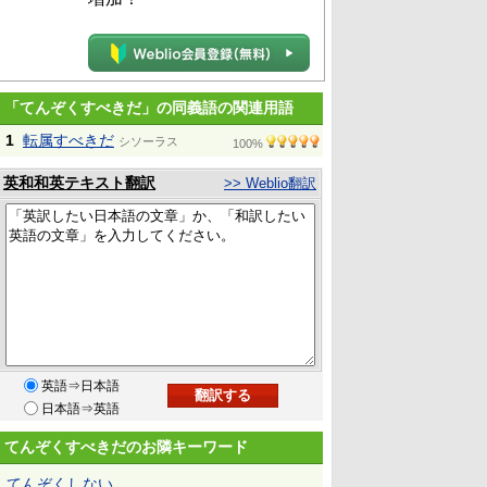
「てんぞくすべきだ」の同義語の関連用語
1
転属すべきだ
シソーラス
100%
英和和英テキスト翻訳
>> Weblio翻訳
英語⇒日本語
日本語⇒英語
てんぞくすべきだのお隣キーワード
てんぞくしない