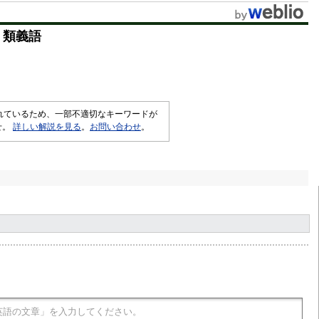
t
・類義語
e
されているため、一部不適切なキーワードが
せ。
詳しい解説を見る
。
お問い合わせ
。