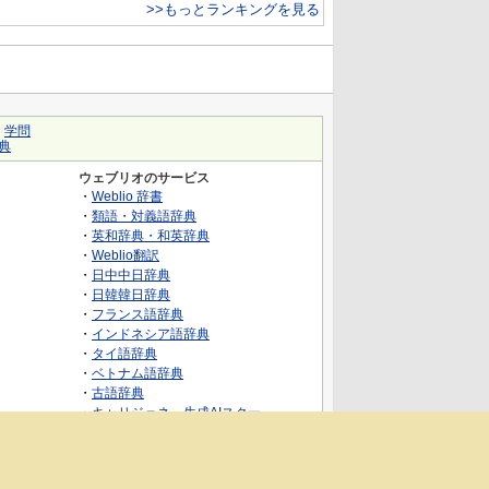
>>もっとランキングを見る
｜
学問
典
ウェブリオのサービス
・
Weblio 辞書
・
類語・対義語辞典
・
英和辞典・和英辞典
・
Weblio翻訳
・
日中中日辞典
・
日韓韓日辞典
・
フランス語辞典
・
インドネシア語辞典
・
タイ語辞典
・
ベトナム語辞典
・
古語辞典
・
キャリジェネ～生成AIスクー
ル・AIスキルでキャリアアップ～