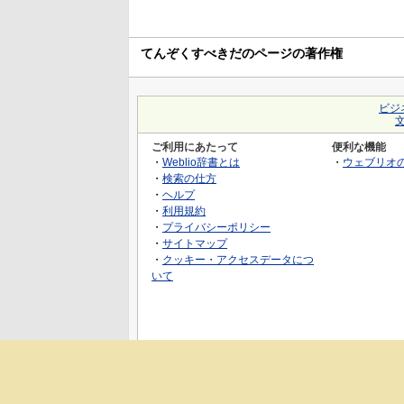
てんぞくすべきだのページの著作権
ビジ
ご利用にあたって
便利な機能
・
Weblio辞書とは
・
ウェブリオ
・
検索の仕方
・
ヘルプ
・
利用規約
・
プライバシーポリシー
・
サイトマップ
・
クッキー・アクセスデータにつ
いて