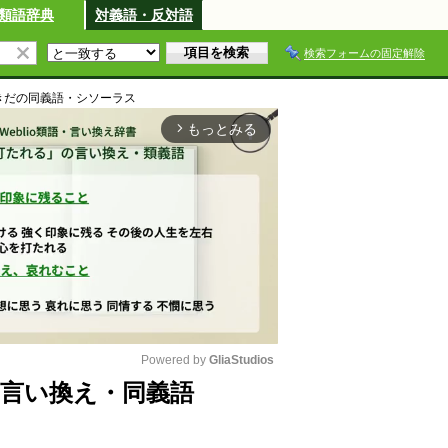
類語辞典
対義語・反対語
検索フォームの固定解除
きだ
の同義語・シソーラス
もっとみる
arrow_forward_ios
Powered by 
GliaStudios
言い換え・同義語
M
u