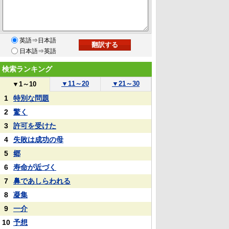
英語⇒日本語
日本語⇒英語
検索ランキング
▼
11～20
▼
21～30
▼
1～10
1
特別な問題
2
驚く
3
許可を受けた
4
失敗は成功の母
5
郷
6
寿命が近づく
7
鼻であしらわれる
8
凝集
9
一介
10
予想