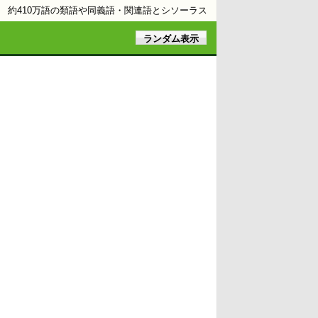
約410万語の類語や同義語・関連語とシソーラス