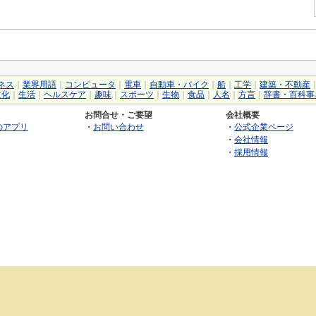
ネス
｜
業界用語
｜
コンピュータ
｜
電車
｜
自動車・バイク
｜
船
｜
工学
｜
建築・不動産
文化
｜
生活
｜
ヘルスケア
｜
趣味
｜
スポーツ
｜
生物
｜
食品
｜
人名
｜
方言
｜
辞書・百科事
お問合せ・ご要望
会社概要
のアプリ
・
お問い合わせ
・
公式企業ページ
・
会社情報
・
採用情報
©2026 GRAS Group, Inc.
RSS