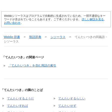
Weblioシソーラスはプログラムで自動的に生成されているため、一部不適切なキー
ワードが含まれていることもあります。ご了承くださいませ。
詳しい解説を見る
。
お問い合わせ
。
Weblio 辞書
>
類語辞典
>
シソーラス
>
てんたいつき
の同義語・
シソーラス
「てんたいつき」の関連ページ
「てんたいつき」を含む用語の索引
「てんたいつき」の隣のことば
てんたいするようだ
てんたいするらしい
てんたいすれば
てんたいせず