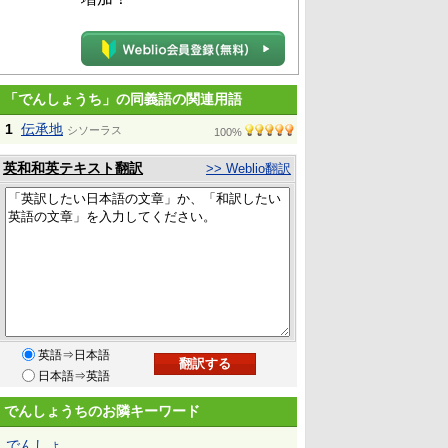
「でんしょうち」の同義語の関連用語
1
伝承地
シソーラス
100%
英和和英テキスト翻訳
>> Weblio翻訳
英語⇒日本語
日本語⇒英語
でんしょうちのお隣キーワード
でんしょ