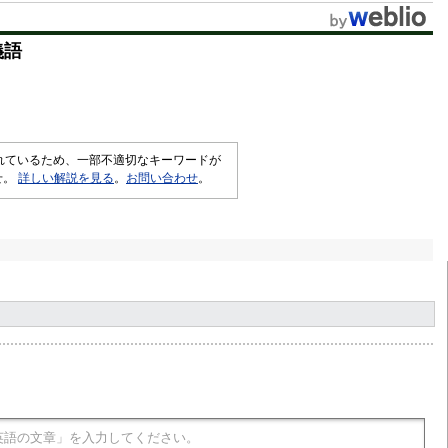
t
義語
e
されているため、一部不適切なキーワードが
せ。
詳しい解説を見る
。
お問い合わせ
。