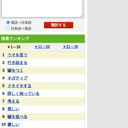
英語⇒日本語
日本語⇒英語
検索ランキング
▼
11～20
▼
21～30
▼
1～10
1
うそを言う
2
行き詰まる
3
嘘をつく
4
ネガティブ
5
ドキドキする
6
詳しく知っている
7
考える
8
美しい
9
嘘を並べる
10
嬉しい