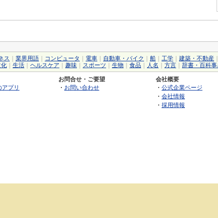
ネス
｜
業界用語
｜
コンピュータ
｜
電車
｜
自動車・バイク
｜
船
｜
工学
｜
建築・不動産
文化
｜
生活
｜
ヘルスケア
｜
趣味
｜
スポーツ
｜
生物
｜
食品
｜
人名
｜
方言
｜
辞書・百科事
お問合せ・ご要望
会社概要
のアプリ
・
お問い合わせ
・
公式企業ページ
・
会社情報
・
採用情報
©2026 GRAS Group, Inc.
RSS