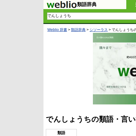
類語辞典
Weblio 辞書
>
類語辞典
>
シソーラス
>
でんしょうち
でんしょうちの類語・言い
類語