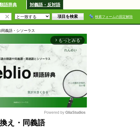
類語辞典
対義語・反対語
検索フォームの固定解除
の同義語・シソーラス
もっとみる
arrow_forward_ios
Powered by 
GliaStudios
換え・同義語
M
u