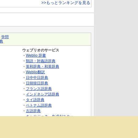
>>もっとランキングを見る
｜
学問
典
ウェブリオのサービス
・
Weblio 辞書
・
類語・対義語辞典
・
英和辞典・和英辞典
・
Weblio翻訳
・
日中中日辞典
・
日韓韓日辞典
・
フランス語辞典
・
インドネシア語辞典
・
タイ語辞典
・
ベトナム語辞典
・
古語辞典
・
キャリジェネ～生成AIスクー
ル・AIスキルでキャリアアップ～