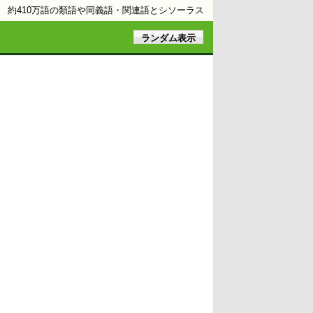
約410万語の類語や同義語・関連語とシソーラス