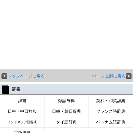
トップページに戻る
ページ上部に戻る
辞書
辞書
類語辞典
英和・和英辞典
日中・中日辞典
日韓・韓日辞典
フランス語辞典
タイ語辞典
ベトナム語辞典
インドネシア語辞典
古語辞典