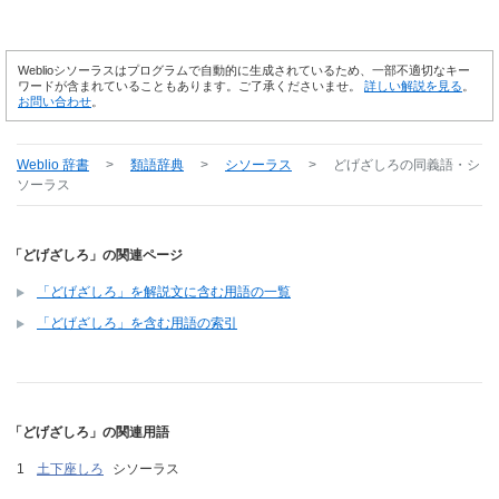
Weblioシソーラスはプログラムで自動的に生成されているため、一部不適切なキー
ワードが含まれていることもあります。ご了承くださいませ。
詳しい解説を見る
。
お問い合わせ
。
Weblio 辞書
>
類語辞典
>
シソーラス
>
どげざしろ
の同義語・シ
ソーラス
「どげざしろ」の関連ページ
「どげざしろ」を解説文に含む用語の一覧
「どげざしろ」を含む用語の索引
「どげざしろ」の関連用語
土下座しろ
シソーラス