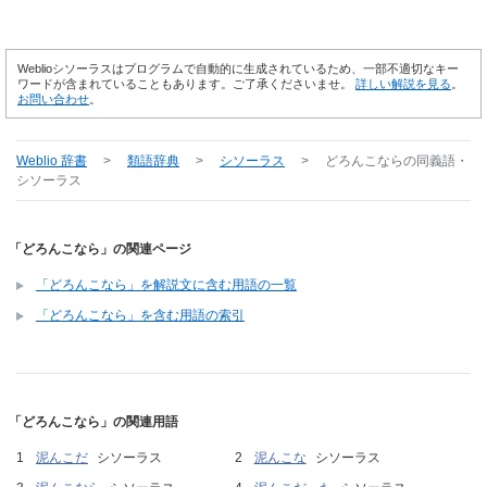
Weblioシソーラスはプログラムで自動的に生成されているため、一部不適切なキー
ワードが含まれていることもあります。ご了承くださいませ。
詳しい解説を見る
。
お問い合わせ
。
Weblio 辞書
>
類語辞典
>
シソーラス
>
どろんこなら
の同義語・
シソーラス
「どろんこなら」の関連ページ
「どろんこなら」を解説文に含む用語の一覧
「どろんこなら」を含む用語の索引
「どろんこなら」の関連用語
泥んこだ
シソーラス
泥んこな
シソーラス