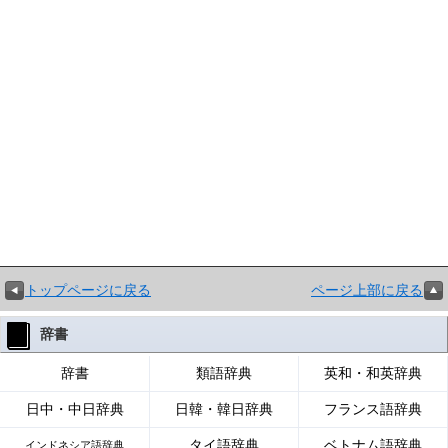
トップページに戻る
ページ上部に戻る
辞書
辞書
類語辞典
英和・和英辞典
日中・中日辞典
日韓・韓日辞典
フランス語辞典
タイ語辞典
ベトナム語辞典
インドネシア語辞典