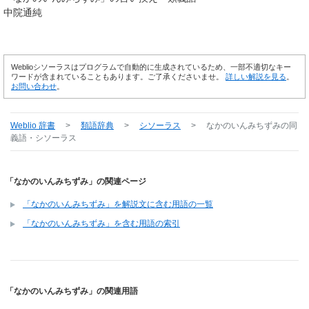
中院通純
Weblioシソーラスはプログラムで自動的に生成されているため、一部不適切なキー
ワードが含まれていることもあります。ご了承くださいませ。
詳しい解説を見る
。
お問い合わせ
。
Weblio 辞書
>
類語辞典
>
シソーラス
>
なかのいんみちずみ
の同
義語・シソーラス
「なかのいんみちずみ」の関連ページ
「なかのいんみちずみ」を解説文に含む用語の一覧
「なかのいんみちずみ」を含む用語の索引
「なかのいんみちずみ」の関連用語