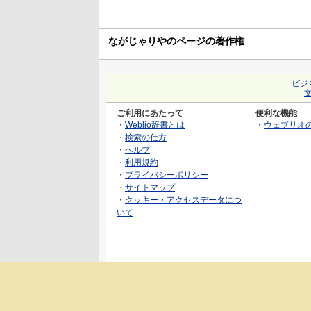
ながじゃりやのページの著作権
ビジ
ご利用にあたって
便利な機能
・
Weblio辞書とは
・
ウェブリオ
・
検索の仕方
・
ヘルプ
・
利用規約
・
プライバシーポリシー
・
サイトマップ
・
クッキー・アクセスデータにつ
いて