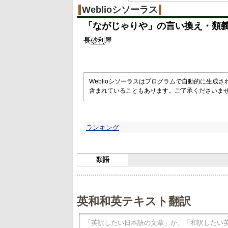
%
Weblioシソーラス
「
ながじゃりや
」の言い換え・類
長
砂利
屋
Weblioシソーラスはプログラムで自動的に生成
含まれていることもあります。ご了承くださいま
ランキング
類語
英和和英テキスト翻訳