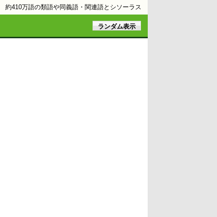
約410万語の類語や同義語・関連語とシソーラス