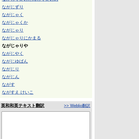
ながじずり
ながじゃく
ながじゃくか
ながじゃり
ながじゃりにかまる
ながじゃりや
ながじやく
ながじゆばん
ながじり
ながじん
ながす
ながすえ けいこ
英和和英テキスト翻訳
>> Weblio翻訳