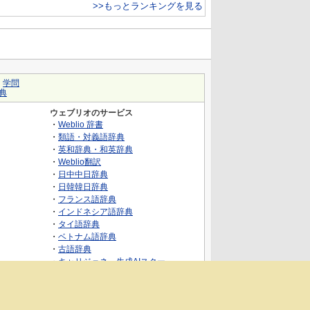
>>もっとランキングを見る
｜
学問
典
ウェブリオのサービス
・
Weblio 辞書
・
類語・対義語辞典
・
英和辞典・和英辞典
・
Weblio翻訳
・
日中中日辞典
・
日韓韓日辞典
・
フランス語辞典
・
インドネシア語辞典
・
タイ語辞典
・
ベトナム語辞典
・
古語辞典
・
キャリジェネ～生成AIスクー
ル・AIスキルでキャリアアップ～