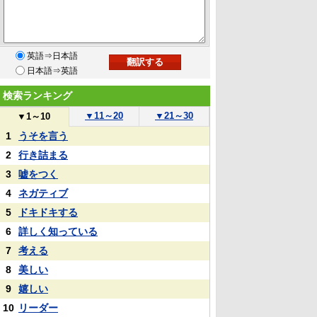
英語⇒日本語
日本語⇒英語
検索ランキング
▼
11～20
▼
21～30
▼
1～10
1
うそを言う
2
行き詰まる
3
嘘をつく
4
ネガティブ
5
ドキドキする
6
詳しく知っている
7
考える
8
美しい
9
嬉しい
10
リーダー