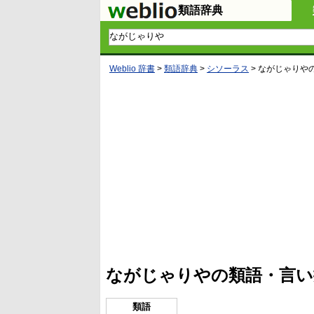
類語辞典
Weblio 辞書
>
類語辞典
>
シソーラス
>
ながじゃりや
L
/
U
o
n
a
m
d
u
e
t
d
e
:
4
ながじゃりやの類語・言い
1
.
2
1
類語