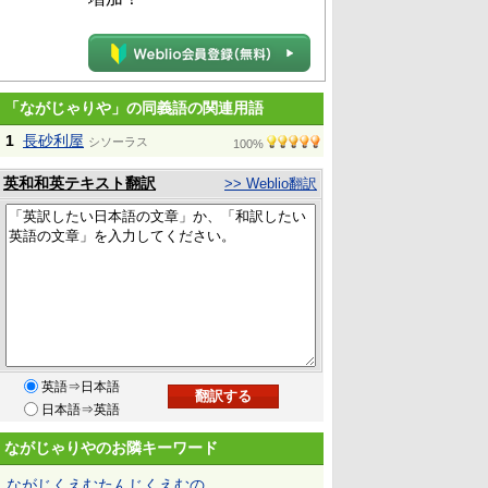
「ながじゃりや」の同義語の関連用語
1
長砂利屋
シソーラス
100%
英和和英テキスト翻訳
>> Weblio翻訳
英語⇒日本語
日本語⇒英語
ながじゃりやのお隣キーワード
ながじくえむたんじくえむの