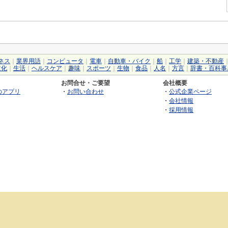
ネス
｜
業界用語
｜
コンピュータ
｜
電車
｜
自動車・バイク
｜
船
｜
工学
｜
建築・不動産
文化
｜
生活
｜
ヘルスケア
｜
趣味
｜
スポーツ
｜
生物
｜
食品
｜
人名
｜
方言
｜
辞書・百科事
お問合せ・ご要望
会社概要
のアプリ
・
お問い合わせ
・
公式企業ページ
・
会社情報
・
採用情報
©2026 GRAS Group, Inc.
RSS