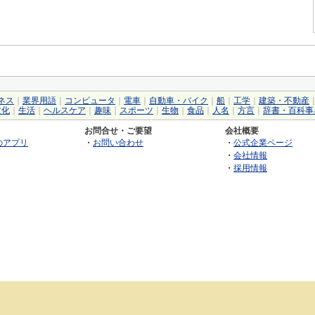
ネス
｜
業界用語
｜
コンピュータ
｜
電車
｜
自動車・バイク
｜
船
｜
工学
｜
建築・不動産
文化
｜
生活
｜
ヘルスケア
｜
趣味
｜
スポーツ
｜
生物
｜
食品
｜
人名
｜
方言
｜
辞書・百科事
お問合せ・ご要望
会社概要
のアプリ
・
お問い合わせ
・
公式企業ページ
・
会社情報
・
採用情報