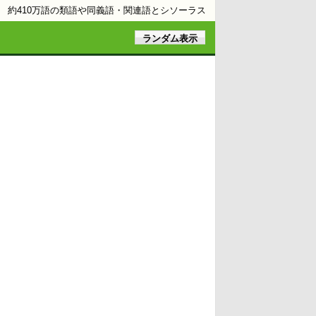
約410万語の類語や同義語・関連語とシソーラス