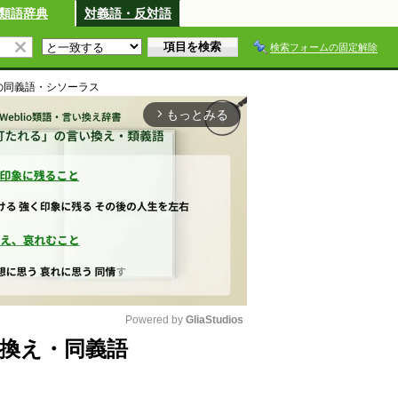
類語辞典
対義語・反対語
検索フォームの固定解除
の同義語・シソーラス
もっとみる
arrow_forward_ios
Powered by 
GliaStudios
換え・同義語
M
u