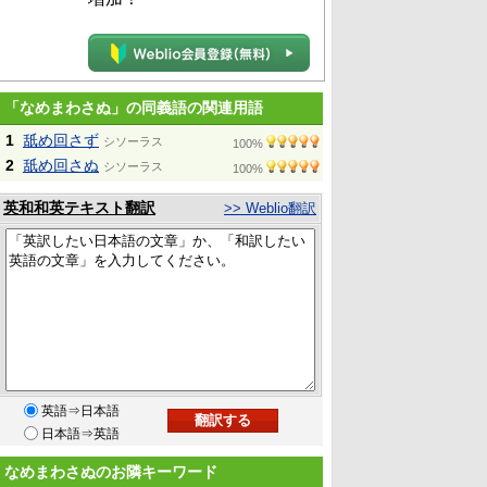
「なめまわさぬ」の同義語の関連用語
1
舐め回さず
シソーラス
100%
2
舐め回さぬ
シソーラス
100%
英和和英テキスト翻訳
>> Weblio翻訳
英語⇒日本語
日本語⇒英語
なめまわさぬのお隣キーワード