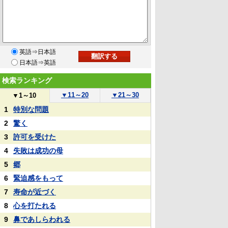
英語⇒日本語
日本語⇒英語
検索ランキング
▼
11～20
▼
21～30
▼
1～10
1
特別な問題
2
驚く
3
許可を受けた
4
失敗は成功の母
5
郷
6
緊迫感をもって
7
寿命が近づく
8
心を打たれる
9
鼻であしらわれる