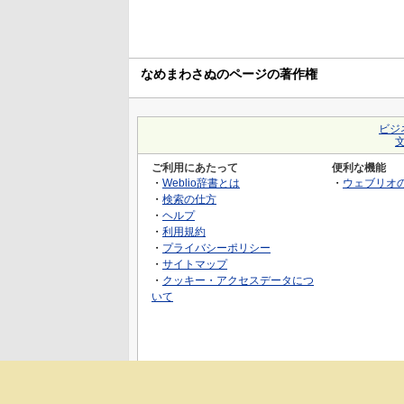
なめまわさぬのページの著作権
ビジ
ご利用にあたって
便利な機能
・
Weblio辞書とは
・
ウェブリオ
・
検索の仕方
・
ヘルプ
・
利用規約
・
プライバシーポリシー
・
サイトマップ
・
クッキー・アクセスデータにつ
いて