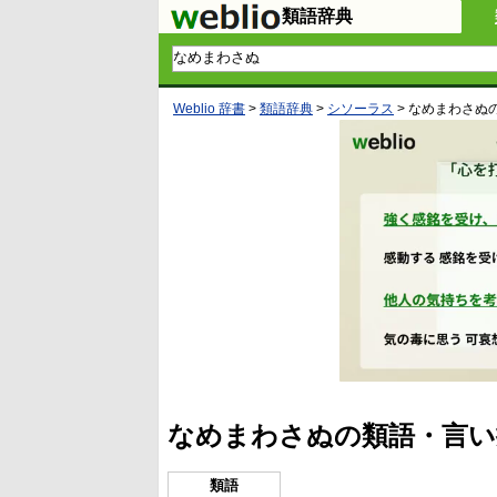
類語辞典
Weblio 辞書
>
類語辞典
>
シソーラス
>
なめまわさぬ
なめまわさぬの類語・言い
類語