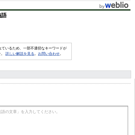
t
義語
e
されているため、一部不適切なキーワードが
せ。
詳しい解説を見る
。
お問い合わせ
。