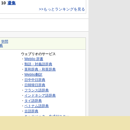
10
凝集
>>もっとランキングを見る
｜
学問
典
ウェブリオのサービス
・
Weblio 辞書
・
類語・対義語辞典
・
英和辞典・和英辞典
・
Weblio翻訳
・
日中中日辞典
・
日韓韓日辞典
・
フランス語辞典
・
インドネシア語辞典
・
タイ語辞典
・
ベトナム語辞典
・
古語辞典
・
キャリジェネ～生成AIスクー
ル・AIスキルでキャリアアップ～