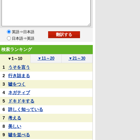
英語⇒日本語
日本語⇒英語
検索ランキング
▼
11～20
▼
21～30
▼
1～10
1
うそを言う
2
行き詰まる
3
嘘をつく
4
ネガティブ
5
ドキドキする
6
詳しく知っている
7
考える
8
美しい
9
嘘を並べる