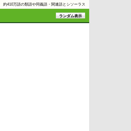
約410万語の類語や同義語・関連語とシソーラス