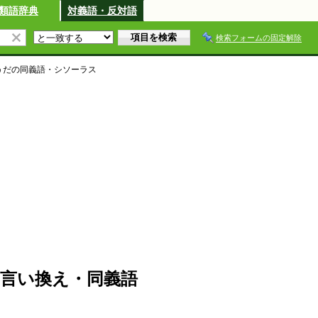
類語辞典
対義語・反対語
検索フォームの固定解除
うだ
の同義語・シソーラス
言い換え・同義語