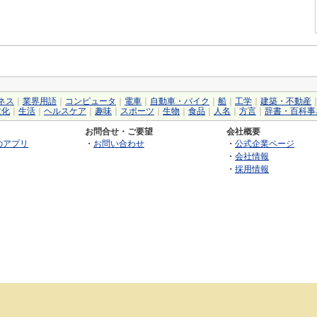
ネス
｜
業界用語
｜
コンピュータ
｜
電車
｜
自動車・バイク
｜
船
｜
工学
｜
建築・不動産
文化
｜
生活
｜
ヘルスケア
｜
趣味
｜
スポーツ
｜
生物
｜
食品
｜
人名
｜
方言
｜
辞書・百科事
お問合せ・ご要望
会社概要
のアプリ
・
お問い合わせ
・
公式企業ページ
・
会社情報
・
採用情報