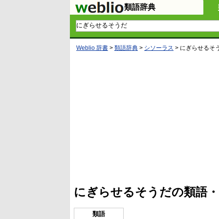
類語辞典
Weblio 辞書
>
類語辞典
>
シソーラス
>
にぎらせるそ
L
/
U
o
n
a
m
d
u
e
t
d
e
:
4
にぎらせるそうだの類語・
5
.
3
5
類語