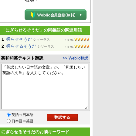
「にぎらせるそうだ」の同義語の関連用語
1
握らせそうだ
シソーラス
100%
2
握らせるそうだ
シソーラス
100%
英和和英テキスト翻訳
>> Weblio翻訳
英語⇒日本語
日本語⇒英語
にぎらせるそうだのお隣キーワード