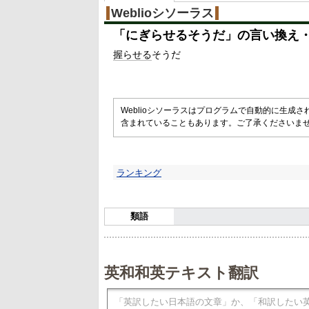
%
Weblioシソーラス
「
にぎらせるそうだ
」の言い換え
握らせる
そうだ
Weblioシソーラスはプログラムで自動的に生成
含まれていることもあります。ご了承くださいま
ランキング
類語
英和和英テキスト翻訳