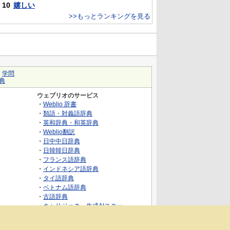
10
嬉しい
>>もっとランキングを見る
｜
学問
典
ウェブリオのサービス
・
Weblio 辞書
・
類語・対義語辞典
・
英和辞典・和英辞典
・
Weblio翻訳
・
日中中日辞典
・
日韓韓日辞典
・
フランス語辞典
・
インドネシア語辞典
・
タイ語辞典
・
ベトナム語辞典
・
古語辞典
・
キャリジェネ～生成AIスクー
ル・AIスキルでキャリアアップ～