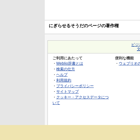
にぎらせるそうだのページの著作権
ビジ
ご利用にあたって
便利な機能
・
Weblio辞書とは
・
ウェブリオ
・
検索の仕方
・
ヘルプ
・
利用規約
・
プライバシーポリシー
・
サイトマップ
・
クッキー・アクセスデータにつ
いて