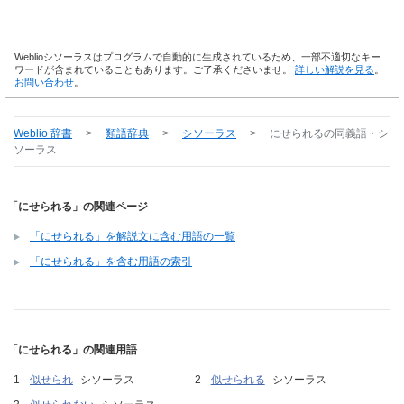
Weblioシソーラスはプログラムで自動的に生成されているため、一部不適切なキー
ワードが含まれていることもあります。ご了承くださいませ。
詳しい解説を見る
。
お問い合わせ
。
Weblio 辞書
>
類語辞典
>
シソーラス
>
にせられる
の同義語・シ
ソーラス
「にせられる」の関連ページ
「にせられる」を解説文に含む用語の一覧
「にせられる」を含む用語の索引
「にせられる」の関連用語
似せられ
シソーラス
似せられる
シソーラス