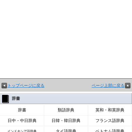
トップページに戻る
ページ上部に戻る
辞書
辞書
類語辞典
英和・和英辞典
日中・中日辞典
日韓・韓日辞典
フランス語辞典
タイ語辞典
ベトナム語辞典
インドネシア語辞典