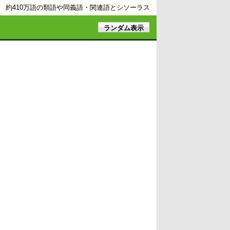
約410万語の類語や同義語・関連語とシソーラス