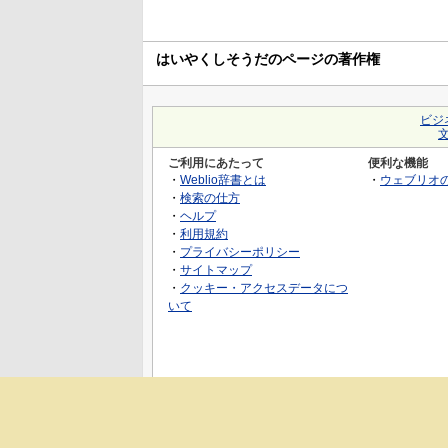
はいやくしそうだのページの著作権
ビジ
ご利用にあたって
便利な機能
・
Weblio辞書とは
・
ウェブリオ
・
検索の仕方
・
ヘルプ
・
利用規約
・
プライバシーポリシー
・
サイトマップ
・
クッキー・アクセスデータにつ
いて