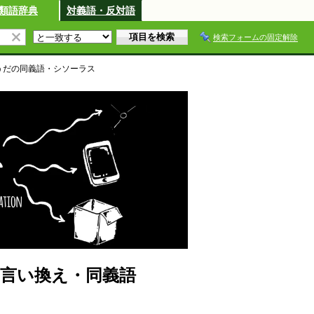
類語辞典
対義語・反対語
検索フォームの固定解除
うだ
の同義語・シソーラス
言い換え・同義語