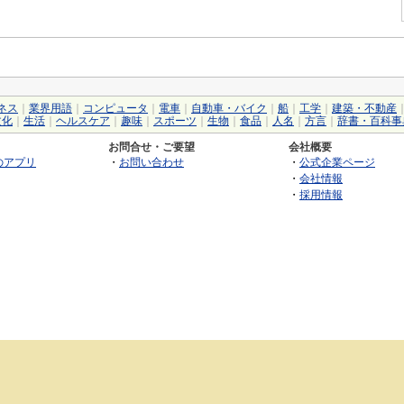
ネス
｜
業界用語
｜
コンピュータ
｜
電車
｜
自動車・バイク
｜
船
｜
工学
｜
建築・不動産
文化
｜
生活
｜
ヘルスケア
｜
趣味
｜
スポーツ
｜
生物
｜
食品
｜
人名
｜
方言
｜
辞書・百科事
お問合せ・ご要望
会社概要
のアプリ
・
お問い合わせ
・
公式企業ページ
・
会社情報
・
採用情報
©2026 GRAS Group, Inc.
RSS