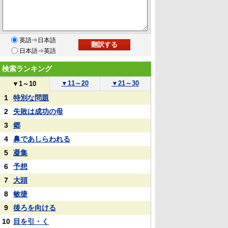
英語⇒日本語
日本語⇒英語
検索ランキング
▼
11～20
▼
21～30
▼
1～10
1
特別な問題
2
失敗は成功の母
3
郷
4
鼻であしらわれる
5
凝集
6
予想
7
大頭
8
敏捷
9
後ろを向ける
10
目を引・く