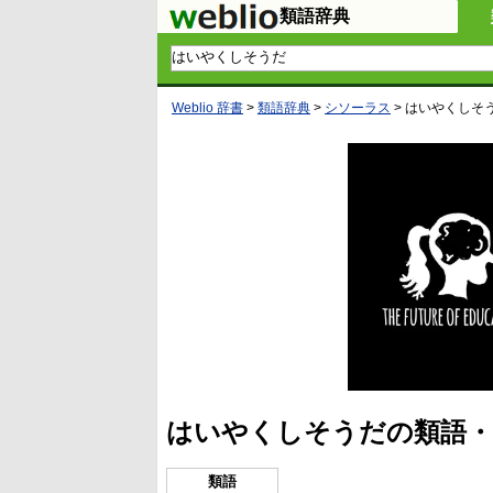
類語辞典
Weblio 辞書
>
類語辞典
>
シソーラス
>
はいやくしそ
はいやくしそうだの類語・
類語