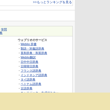
>>もっとランキングを見る
｜
学問
典
ウェブリオのサービス
・
Weblio 辞書
・
類語・対義語辞典
・
英和辞典・和英辞典
・
Weblio翻訳
・
日中中日辞典
・
日韓韓日辞典
・
フランス語辞典
・
インドネシア語辞典
・
タイ語辞典
・
ベトナム語辞典
・
古語辞典
・
キャリジェネ～生成AIスクー
ル・AIスキルでキャリアアップ～