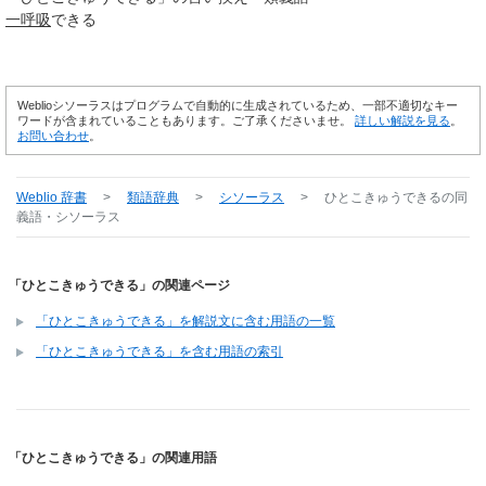
一呼吸
できる
Weblioシソーラスはプログラムで自動的に生成されているため、一部不適切なキー
ワードが含まれていることもあります。ご了承くださいませ。
詳しい解説を見る
。
お問い合わせ
。
Weblio 辞書
>
類語辞典
>
シソーラス
>
ひとこきゅうできる
の同
義語・シソーラス
「ひとこきゅうできる」の関連ページ
「ひとこきゅうできる」を解説文に含む用語の一覧
「ひとこきゅうできる」を含む用語の索引
「ひとこきゅうできる」の関連用語