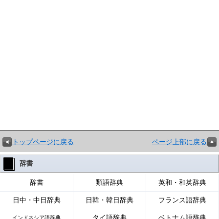
トップページに戻る
ページ上部に戻る
辞書
辞書
類語辞典
英和・和英辞典
日中・中日辞典
日韓・韓日辞典
フランス語辞典
タイ語辞典
ベトナム語辞典
インドネシア語辞典