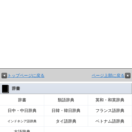
トップページに戻る
ページ上部に戻る
辞書
辞書
類語辞典
英和・和英辞典
日中・中日辞典
日韓・韓日辞典
フランス語辞典
タイ語辞典
ベトナム語辞典
インドネシア語辞典
古語辞典