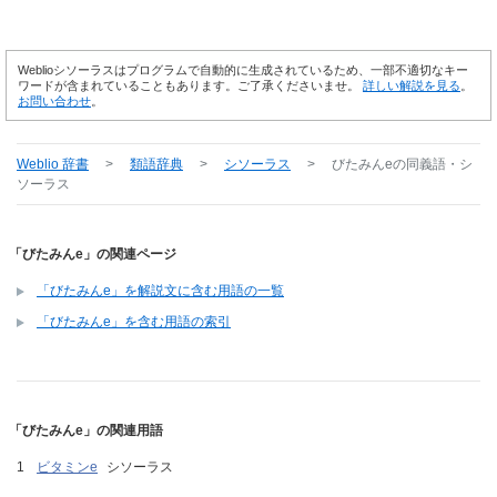
Weblioシソーラスはプログラムで自動的に生成されているため、一部不適切なキー
ワードが含まれていることもあります。ご了承くださいませ。
詳しい解説を見る
。
お問い合わせ
。
Weblio 辞書
>
類語辞典
>
シソーラス
>
びたみんe
の同義語・シ
ソーラス
「びたみんe」の関連ページ
「びたみんe」を解説文に含む用語の一覧
「びたみんe」を含む用語の索引
「びたみんe」の関連用語
ビタミンe
シソーラス