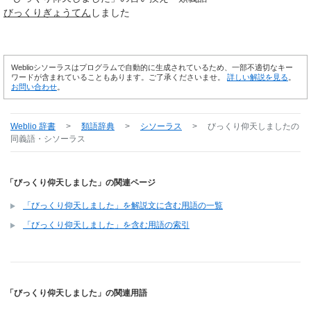
びっくりぎょうてん
しました
Weblioシソーラスはプログラムで自動的に生成されているため、一部不適切なキー
ワードが含まれていることもあります。ご了承くださいませ。
詳しい解説を見る
。
お問い合わせ
。
Weblio 辞書
>
類語辞典
>
シソーラス
>
びっくり仰天しました
の
同義語・シソーラス
「びっくり仰天しました」の関連ページ
「びっくり仰天しました」を解説文に含む用語の一覧
「びっくり仰天しました」を含む用語の索引
「びっくり仰天しました」の関連用語