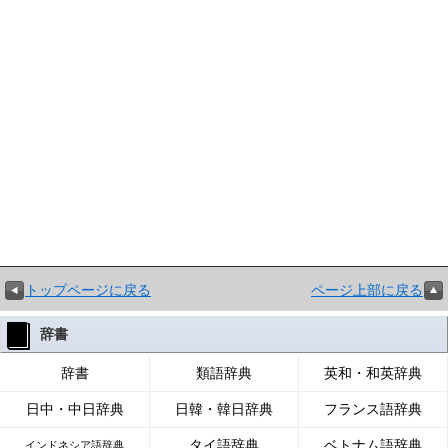
トップページに戻る
ページ上部に戻る
辞書
辞書
類語辞典
英和・和英辞典
日中・中日辞典
日韓・韓日辞典
フランス語辞典
タイ語辞典
ベトナム語辞典
インドネシア語辞典