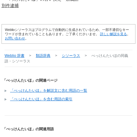
別件
逮捕
Weblioシソーラスはプログラムで自動的に生成されているため、一部不適切なキー
ワードが含まれていることもあります。ご了承くださいませ。
詳しい解説を見る
。
お問い合わせ
。
Weblio 辞書
>
類語辞典
>
シソーラス
>
べっけんたいほ
の同義
語・シソーラス
「べっけんたいほ」の関連ページ
「べっけんたいほ」を解説文に含む用語の一覧
「べっけんたいほ」を含む用語の索引
「べっけんたいほ」の関連用語