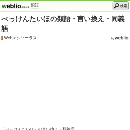
類語
検索
べっけんたいほの類語・言い換え・同義
語
Weblioシソーラス
「
べっけんたいほ
」の言い換え・類義語