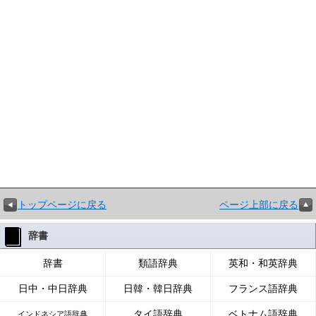
トップページに戻る
ページ上部に戻る
辞書
辞書
類語辞典
英和・和英辞典
日中・中日辞典
日韓・韓日辞典
フランス語辞典
タイ語辞典
ベトナム語辞典
インドネシア語辞典