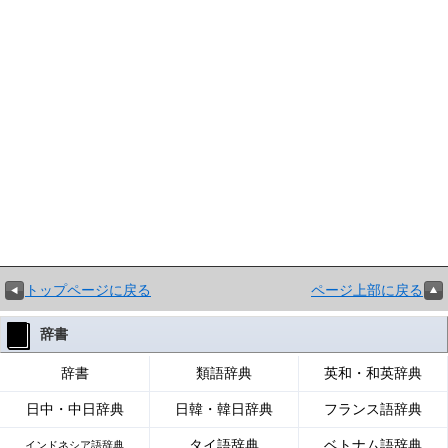
トップページに戻る
ページ上部に戻る
辞書
辞書
類語辞典
英和・和英辞典
日中・中日辞典
日韓・韓日辞典
フランス語辞典
タイ語辞典
ベトナム語辞典
インドネシア語辞典