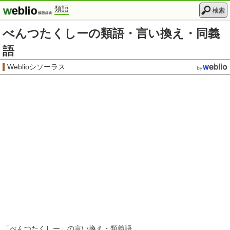
類語
検索
べんつたくしーの類語・言い換え・同義
語
Weblioシソーラス
「
べんつたくしー
」の言い換え・類義語