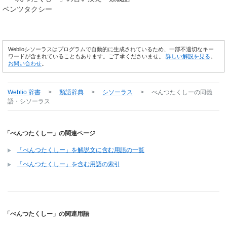
ベンツタクシー
Weblioシソーラスはプログラムで自動的に生成されているため、一部不適切なキー
ワードが含まれていることもあります。ご了承くださいませ。
詳しい解説を見る
。
お問い合わせ
。
Weblio 辞書
>
類語辞典
>
シソーラス
>
べんつたくしー
の同義
語・シソーラス
「べんつたくしー」の関連ページ
「べんつたくしー」を解説文に含む用語の一覧
「べんつたくしー」を含む用語の索引
「べんつたくしー」の関連用語