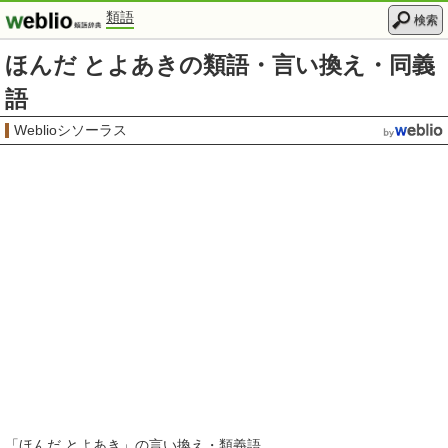
類語
検索
ほんだ とよあきの類語・言い換え・同義
語
Weblioシソーラス
「
ほんだ とよあき
」の言い換え・類義語