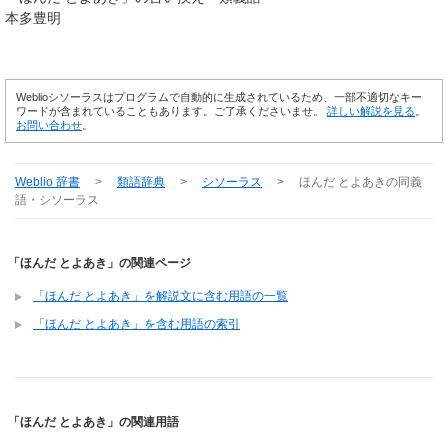
本多豊明
Weblioシソーラスはプログラムで自動的に生成されているため、一部不適切なキー
ワードが含まれていることもあります。ご了承くださいませ。
詳しい解説を見る
。
お問い合わせ
。
Weblio 辞書
>
類語辞典
>
シソーラス
>
ほんだ とよあき
の同義
語・シソーラス
「ほんだ とよあき」の関連ページ
「ほんだ とよあき」を解説文に含む用語の一覧
「ほんだ とよあき」を含む用語の索引
「ほんだ とよあき」の関連用語