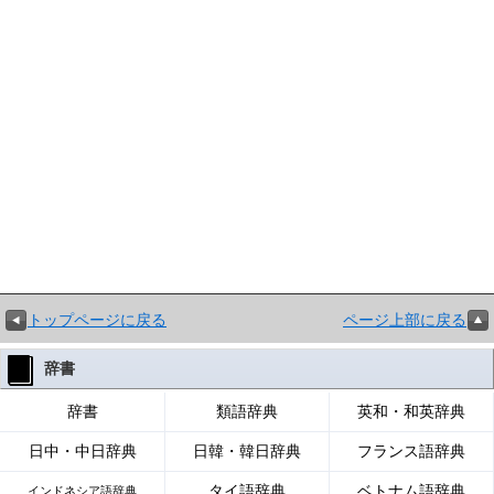
トップページに戻る
ページ上部に戻る
辞書
辞書
類語辞典
英和・和英辞典
日中・中日辞典
日韓・韓日辞典
フランス語辞典
タイ語辞典
ベトナム語辞典
インドネシア語辞典