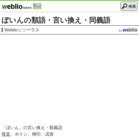
類語
検索
ぼいんの類語・言い換え・同義語
Weblioシソーラス
「
ぼいん
」の言い換え・類義語
母音
ボイン
拇印
戊寅