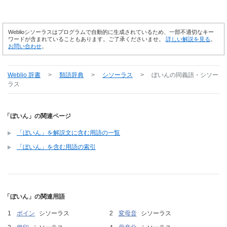
Weblioシソーラスはプログラムで自動的に生成されているため、一部不適切なキー
ワードが含まれていることもあります。ご了承くださいませ。
詳しい解説を見る
。
お問い合わせ
。
Weblio 辞書
>
類語辞典
>
シソーラス
>
ぼいん
の同義語・シソー
ラス
「ぼいん」の関連ページ
「ぼいん」を解説文に含む用語の一覧
「ぼいん」を含む用語の索引
「ぼいん」の関連用語
ボイン
シソーラス
変母音
シソーラス