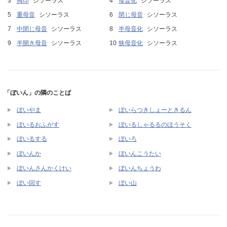
拇印
シソーラス
母音化
シソーラス
重母音
シソーラス
閉じ母音
シソーラス
中閉じ母音
シソーラス
半母音化
シソーラス
半開き母音
シソーラス
狭母音化
シソーラス
「ぼいん」の隣のことば
ぼいやま
ぼいらつきしょーときるん
ぼいるおふがす
ぼいるしゃるるのほうそく
ぼいるする
ぼいろ
ぼいんか
ぼいんこうたい
ぼいんさんかくけい
ぼいんちょうわ
ぼい回す
ぼい山