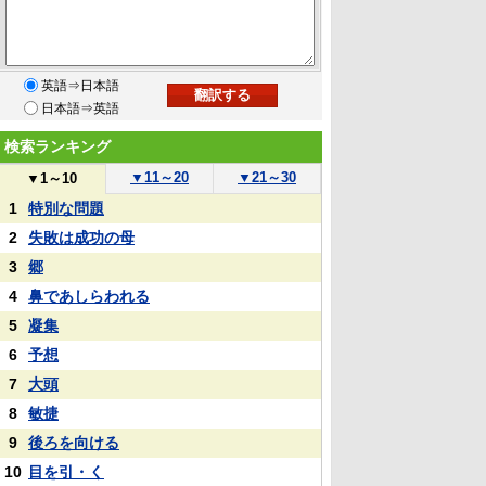
英語⇒日本語
日本語⇒英語
検索ランキング
▼
11～20
▼
21～30
▼
1～10
1
特別な問題
2
失敗は成功の母
3
郷
4
鼻であしらわれる
5
凝集
6
予想
7
大頭
8
敏捷
9
後ろを向ける
10
目を引・く