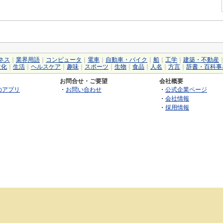
ネス
｜
業界用語
｜
コンピュータ
｜
電車
｜
自動車・バイク
｜
船
｜
工学
｜
建築・不動産
文化
｜
生活
｜
ヘルスケア
｜
趣味
｜
スポーツ
｜
生物
｜
食品
｜
人名
｜
方言
｜
辞書・百科事
お問合せ・ご要望
会社概要
のアプリ
・
お問い合わせ
・
公式企業ページ
・
会社情報
・
採用情報
©2026 GRAS Group, Inc.
RSS