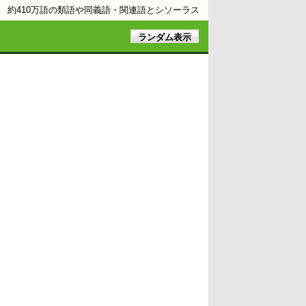
約410万語の類語や同義語・関連語とシソーラス