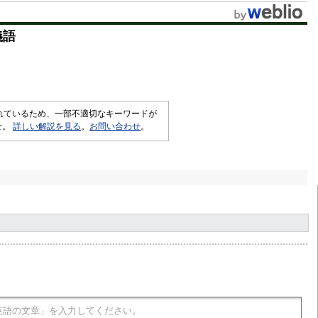
t
義語
e
されているため、一部不適切なキーワードが
せ。
詳しい解説を見る
。
お問い合わせ
。