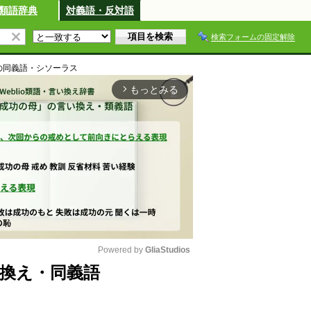
類語辞典
対義語・反対語
検索フォームの固定解除
の同義語・シソーラス
もっとみる
arrow_forward_ios
Powered by 
GliaStudios
換え・同義語
M
u