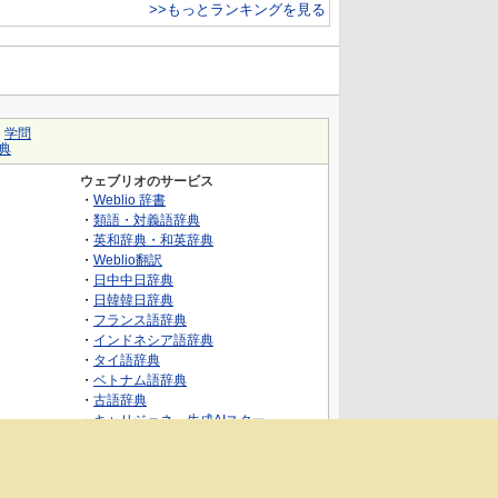
>>もっとランキングを見る
｜
学問
典
ウェブリオのサービス
・
Weblio 辞書
・
類語・対義語辞典
・
英和辞典・和英辞典
・
Weblio翻訳
・
日中中日辞典
・
日韓韓日辞典
・
フランス語辞典
・
インドネシア語辞典
・
タイ語辞典
・
ベトナム語辞典
・
古語辞典
・
キャリジェネ～生成AIスクー
ル・AIスキルでキャリアアップ～