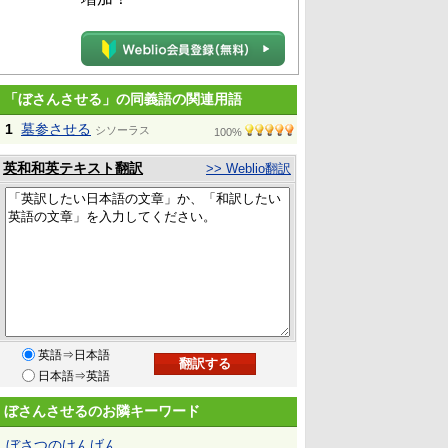
「ぼさんさせる」の同義語の関連用語
1
墓参させる
シソーラス
100%
英和和英テキスト翻訳
>> Weblio翻訳
英語⇒日本語
日本語⇒英語
ぼさんさせるのお隣キーワード
ぼさつのけんげん