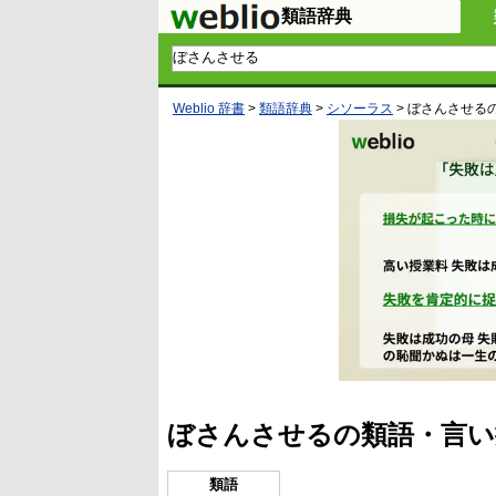
類語辞典
Weblio 辞書
>
類語辞典
>
シソーラス
>
ぼさんさせる
ぼさんさせるの類語・言い
類語