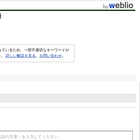
t
語
e
されているため、一部不適切なキーワードが
せ。
詳しい解説を見る
。
お問い合わせ
。