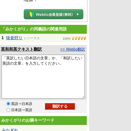
「みかくがり」の同義語の関連用語
1
味覚狩り
シソーラス
100%
英和和英テキスト翻訳
>> Weblio翻訳
英語⇒日本語
日本語⇒英語
みかくがりのお隣キーワード
みかぎれ