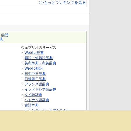
>>もっとランキングを見る
｜
学問
典
ウェブリオのサービス
・
Weblio 辞書
・
類語・対義語辞典
・
英和辞典・和英辞典
・
Weblio翻訳
・
日中中日辞典
・
日韓韓日辞典
・
フランス語辞典
・
インドネシア語辞典
・
タイ語辞典
・
ベトナム語辞典
・
古語辞典
・
キャリジェネ～生成AIスクー
ル・AIスキルでキャリアアップ～