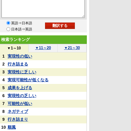
英語⇒日本語
日本語⇒英語
検索ランキング
▼
11～20
▼
21～30
▼
1～10
1
実現性の低い
2
行き詰まる
3
実現性に乏しい
4
実現可能性が低くなる
5
成果を上げる
6
実現性の乏しい
7
可能性が低い
8
ネガティブ
9
行き詰まり
10
順風