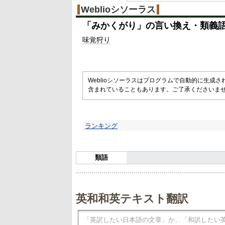
Weblioシソーラス
「
みかくがり
」の言い換え・類義
味覚
狩り
Weblioシソーラスはプログラムで自動的に生成
含まれていることもあります。ご了承くださいま
ランキング
類語
英和和英テキスト翻訳