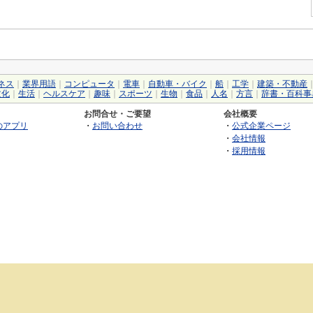
ネス
｜
業界用語
｜
コンピュータ
｜
電車
｜
自動車・バイク
｜
船
｜
工学
｜
建築・不動産
文化
｜
生活
｜
ヘルスケア
｜
趣味
｜
スポーツ
｜
生物
｜
食品
｜
人名
｜
方言
｜
辞書・百科事
お問合せ・ご要望
会社概要
のアプリ
・
お問い合わせ
・
公式企業ページ
・
会社情報
・
採用情報
©2026 GRAS Group, Inc.
RSS