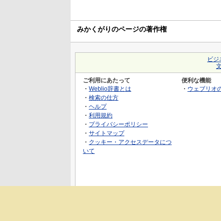
みかくがりのページの著作権
ビジ
ご利用にあたって
便利な機能
・
Weblio辞書とは
・
ウェブリオ
・
検索の仕方
・
ヘルプ
・
利用規約
・
プライバシーポリシー
・
サイトマップ
・
クッキー・アクセスデータにつ
いて