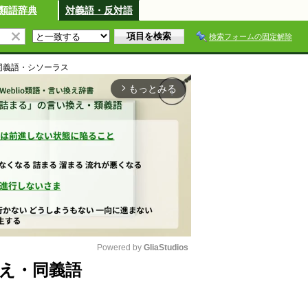
類語辞典
対義語・反対語
検索フォームの固定解除
同義語・シソーラス
もっとみる
arrow_forward_ios
Powered by 
GliaStudios
え・同義語
M
u