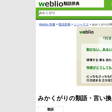
類語辞典
Weblio 辞書
>
類語辞典
>
シソーラス
>
みかくがり
の
みかくがりの類語・言い換
類語