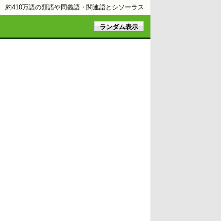
約410万語の類語や同義語・関連語とシソーラス