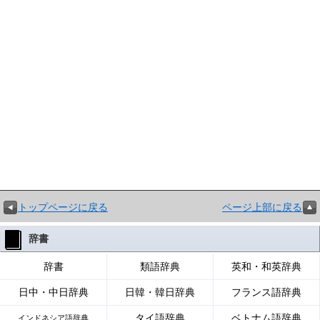
トップページに戻る
ページ上部に戻る
辞書
辞書
類語辞典
英和・和英辞典
日中・中日辞典
日韓・韓日辞典
フランス語辞典
タイ語辞典
ベトナム語辞典
インドネシア語辞典