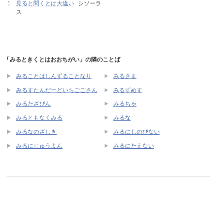
見ると聞くとは大違い
シソーラ
ス
「みるときくとはおおちがい」の隣のことば
みることはしんずることなり
みるさま
みるすたんだーどいちごごさん
みるずめす
みるたざぴん
みるちゃ
みるともなくみる
みるな
みるなのざしき
みるにしのびない
みるにじゅうよん
みるにたえない