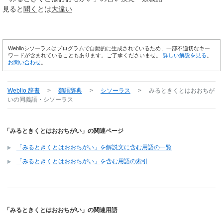
見ると
聞く
とは
大違い
Weblioシソーラスはプログラムで自動的に生成されているため、一部不適切なキー
ワードが含まれていることもあります。ご了承くださいませ。
詳しい解説を見る
。
お問い合わせ
。
Weblio 辞書
>
類語辞典
>
シソーラス
>
みるときくとはおおちが
い
の同義語・シソーラス
「みるときくとはおおちがい」の関連ページ
「みるときくとはおおちがい」を解説文に含む用語の一覧
「みるときくとはおおちがい」を含む用語の索引
「みるときくとはおおちがい」の関連用語