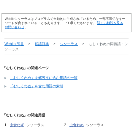
Weblioシソーラスはプログラムで自動的に生成されているため、一部不適切なキー
ワードが含まれていることもあります。ご了承くださいませ。
詳しい解説を見る
。
お問い合わせ
。
Weblio 辞書
>
類語辞典
>
シソーラス
>
むしくわぬ
の同義語・シ
ソーラス
「むしくわぬ」の関連ページ
「むしくわぬ」を解説文に含む用語の一覧
「むしくわぬ」を含む用語の索引
「むしくわぬ」の関連用語
虫食わず
シソーラス
虫食わぬ
シソーラス