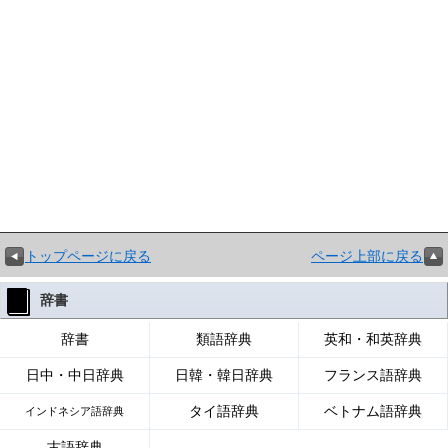
トップページに戻る
ページ上部に戻る
辞書
辞書
類語辞典
英和・和英辞典
日中・中日辞典
日韓・韓日辞典
フランス語辞典
タイ語辞典
ベトナム語辞典
インドネシア語辞典
古語辞典