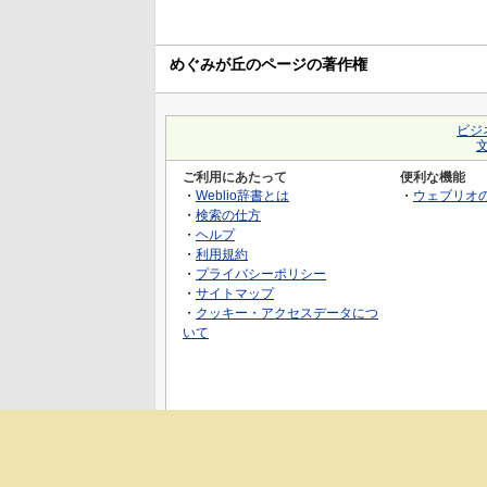
めぐみが丘のページの著作権
ビジ
ご利用にあたって
便利な機能
・
Weblio辞書とは
・
ウェブリオ
・
検索の仕方
・
ヘルプ
・
利用規約
・
プライバシーポリシー
・
サイトマップ
・
クッキー・アクセスデータにつ
いて