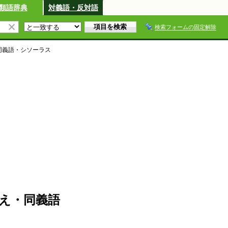
類語辞典
対義語・反対語
検索フォームの固定解除
同義語・シソーラス
え・同義語