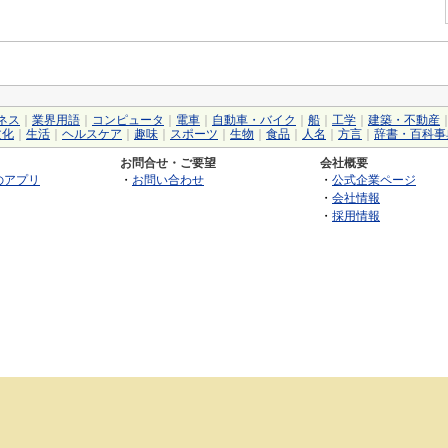
ネス
｜
業界用語
｜
コンピュータ
｜
電車
｜
自動車・バイク
｜
船
｜
工学
｜
建築・不動産
文化
｜
生活
｜
ヘルスケア
｜
趣味
｜
スポーツ
｜
生物
｜
食品
｜
人名
｜
方言
｜
辞書・百科事
お問合せ・ご要望
会社概要
のアプリ
・
お問い合わせ
・
公式企業ページ
・
会社情報
・
採用情報
©2026 GRAS Group, Inc.
RSS