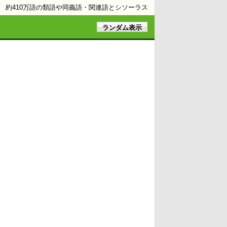
約410万語の類語や同義語・関連語とシソーラス