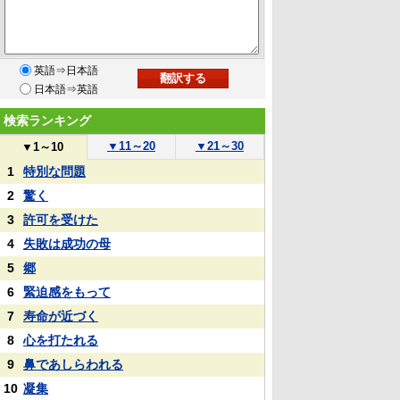
英語⇒日本語
日本語⇒英語
検索ランキング
▼
11～20
▼
21～30
▼
1～10
1
特別な問題
2
驚く
3
許可を受けた
4
失敗は成功の母
5
郷
6
緊迫感をもって
7
寿命が近づく
8
心を打たれる
9
鼻であしらわれる
10
凝集