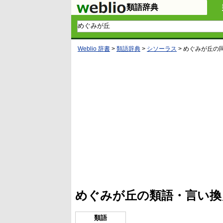
類語辞典
Weblio 辞書
>
類語辞典
>
シソーラス
>
めぐみが丘
の
L
/
U
o
n
a
m
d
u
e
t
d
e
:
4
めぐみが丘の類語・言い換
5
.
3
3
類語