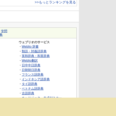
>>もっとランキングを見る
｜
学問
典
ウェブリオのサービス
・
Weblio 辞書
・
類語・対義語辞典
・
英和辞典・和英辞典
・
Weblio翻訳
・
日中中日辞典
・
日韓韓日辞典
・
フランス語辞典
・
インドネシア語辞典
・
タイ語辞典
・
ベトナム語辞典
・
古語辞典
・
キャリジェネ～生成AIスクー
ル・AIスキルでキャリアアップ～