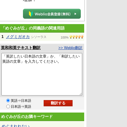
「めぐみが丘」の同義語の関連用語
1
メグミガオカ
シソーラス
100%
英和和英テキスト翻訳
>> Weblio翻訳
英語⇒日本語
日本語⇒英語
めぐみが丘のお隣キーワード
めぐまれれない