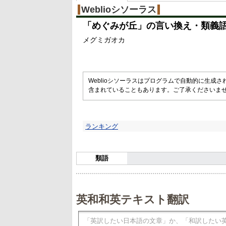
%
Weblioシソーラス
「
めぐみが丘
」の言い換え・類義
メグミガオカ
Weblioシソーラスはプログラムで自動的に生成
含まれていることもあります。ご了承くださいま
ランキング
類語
英和和英テキスト翻訳