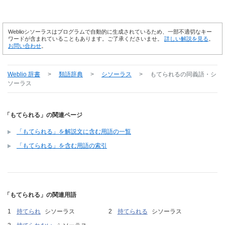
Weblioシソーラスはプログラムで自動的に生成されているため、一部不適切なキー
ワードが含まれていることもあります。ご了承くださいませ。
詳しい解説を見る
。
お問い合わせ
。
Weblio 辞書
>
類語辞典
>
シソーラス
>
もてられる
の同義語・シ
ソーラス
「もてられる」の関連ページ
「もてられる」を解説文に含む用語の一覧
「もてられる」を含む用語の索引
「もてられる」の関連用語
持てられ
シソーラス
持てられる
シソーラス