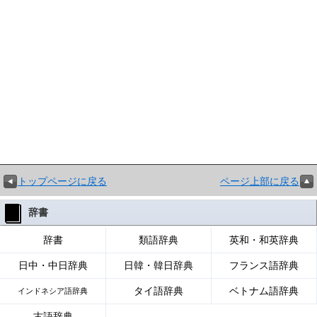
トップページに戻る
ページ上部に戻る
辞書
辞書
類語辞典
英和・和英辞典
日中・中日辞典
日韓・韓日辞典
フランス語辞典
タイ語辞典
ベトナム語辞典
インドネシア語辞典
古語辞典