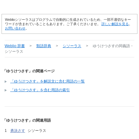
Weblioシソーラスはプログラムで自動的に生成されているため、一部不適切なキー
ワードが含まれていることもあります。ご了承くださいませ。
詳しい解説を見る
。
お問い合わせ
。
Weblio 辞書
>
類語辞典
>
シソーラス
>
ゆうけつさす
の同義語・
シソーラス
「ゆうけつさす」の関連ページ
「ゆうけつさす」を解説文に含む用語の一覧
「ゆうけつさす」を含む用語の索引
「ゆうけつさす」の関連用語
勇決さす
シソーラス