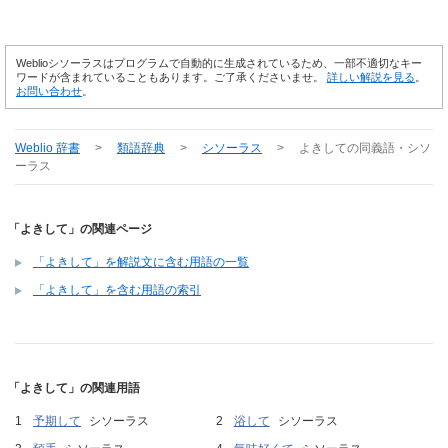
Weblioシソーラスはプログラムで自動的に生成されているため、一部不適切なキー
ワードが含まれていることもあります。ご了承くださいませ。
詳しい解説を見る
。
お問い合わせ
。
Weblio 辞書
>
類語辞典
>
シソーラス
>
よきして
の同義語・シソ
ーラス
「よきして」の関連ページ
「よきして」を解説文に含む用語の一覧
「よきして」を含む用語の索引
「よきして」の関連用語
予期して
シソーラス
浴して
シソーラス