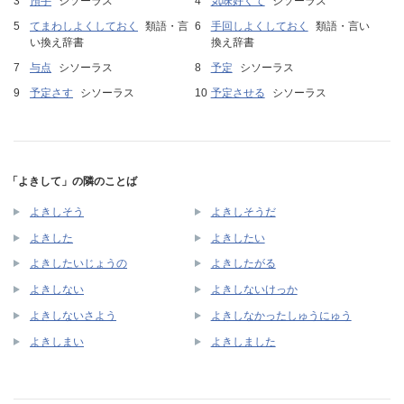
預手
シソーラス
気味好くて
シソーラス
てまわしよくしておく
類語・言
手回しよくしておく
類語・言い
い換え辞書
換え辞書
与点
シソーラス
予定
シソーラス
予定さす
シソーラス
予定させる
シソーラス
「よきして」の隣のことば
よきしそう
よきしそうだ
よきした
よきしたい
よきしたいじょうの
よきしたがる
よきしない
よきしないけっか
よきしないさよう
よきしなかったしゅうにゅう
よきしまい
よきしました