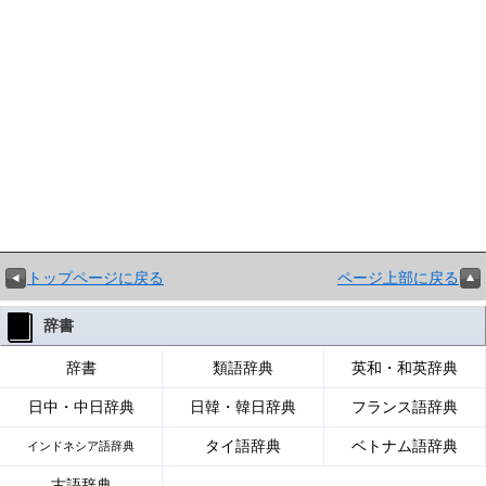
トップページに戻る
ページ上部に戻る
辞書
辞書
類語辞典
英和・和英辞典
日中・中日辞典
日韓・韓日辞典
フランス語辞典
タイ語辞典
ベトナム語辞典
インドネシア語辞典
古語辞典