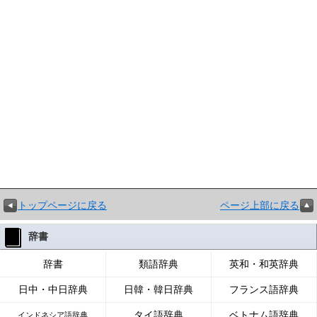
トップページに戻る
ページ上部に戻る
辞書
辞書
類語辞典
英和・和英辞典
日中・中日辞典
日韓・韓日辞典
フランス語辞典
タイ語辞典
ベトナム語辞典
インドネシア語辞典