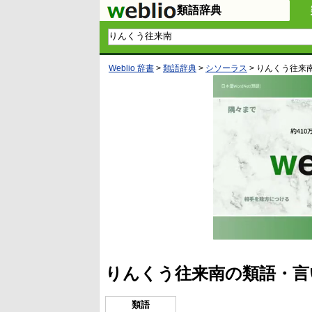
類語辞典
Weblio 辞書
>
類語辞典
>
シソーラス
>
りんくう往来
りんくう往来南の類語・言
類語