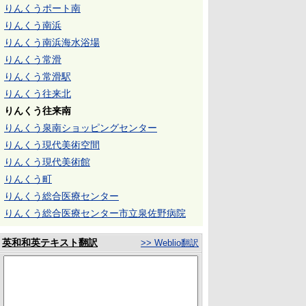
りんくうポート南
りんくう南浜
りんくう南浜海水浴場
りんくう常滑
りんくう常滑駅
りんくう往来北
りんくう往来南
りんくう泉南ショッピングセンター
りんくう現代美術空間
りんくう現代美術館
りんくう町
りんくう総合医療センター
りんくう総合医療センター市立泉佐野病院
英和和英テキスト翻訳
>> Weblio翻訳