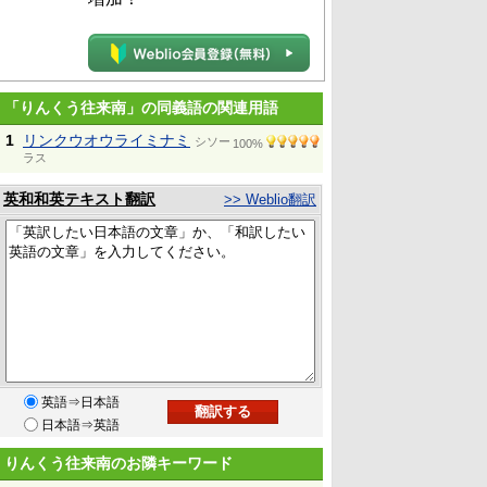
「りんくう往来南」の同義語の関連用語
1
リンクウオウライミナミ
シソー
100%
ラス
英和和英テキスト翻訳
>> Weblio翻訳
英語⇒日本語
日本語⇒英語
りんくう往来南のお隣キーワード