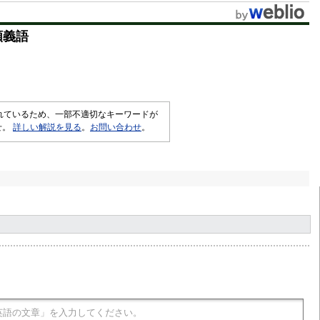
t
類義語
e
されているため、一部不適切なキーワードが
せ。
詳しい解説を見る
。
お問い合わせ
。