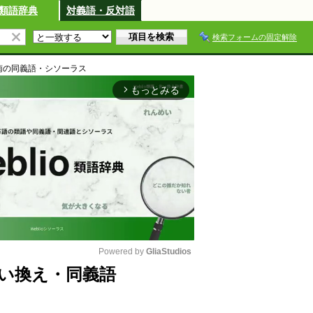
類語辞典
対義語・反対語
検索フォームの固定解除
南
の同義語・シソーラス
もっとみる
arrow_forward_ios
Powered by 
GliaStudios
い換え・同義語
M
u