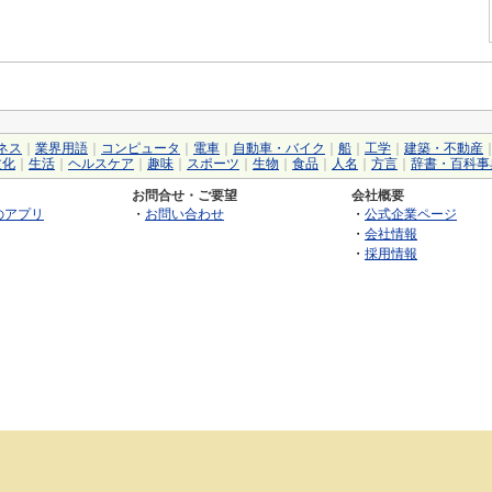
ネス
｜
業界用語
｜
コンピュータ
｜
電車
｜
自動車・バイク
｜
船
｜
工学
｜
建築・不動産
文化
｜
生活
｜
ヘルスケア
｜
趣味
｜
スポーツ
｜
生物
｜
食品
｜
人名
｜
方言
｜
辞書・百科事
お問合せ・ご要望
会社概要
のアプリ
・
お問い合わせ
・
公式企業ページ
・
会社情報
・
採用情報