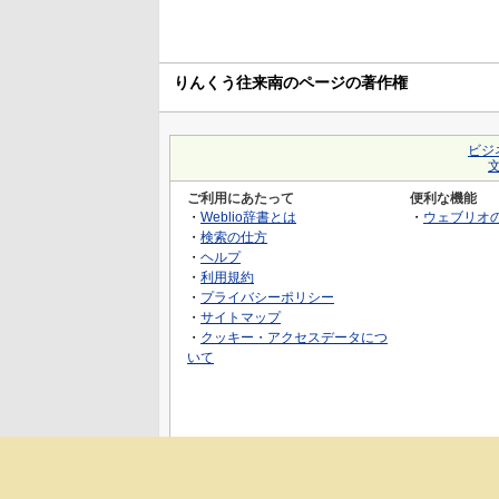
りんくう往来南のページの著作権
ビジ
ご利用にあたって
便利な機能
・
Weblio辞書とは
・
ウェブリオ
・
検索の仕方
・
ヘルプ
・
利用規約
・
プライバシーポリシー
・
サイトマップ
・
クッキー・アクセスデータにつ
いて