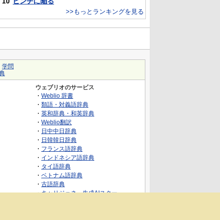
10
ピンチに陥る
>>もっとランキングを見る
｜
学問
典
ウェブリオのサービス
・
Weblio 辞書
・
類語・対義語辞典
・
英和辞典・和英辞典
・
Weblio翻訳
・
日中中日辞典
・
日韓韓日辞典
・
フランス語辞典
・
インドネシア語辞典
・
タイ語辞典
・
ベトナム語辞典
・
古語辞典
・
キャリジェネ～生成AIスクー
ル・AIスキルでキャリアアップ～