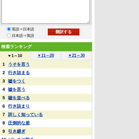
英語⇒日本語
日本語⇒英語
検索ランキング
▼
11～20
▼
21～30
▼
1～10
1
うそを言う
2
行き詰まる
3
嘘をつく
4
嘘を言う
5
嘘を並べる
6
行き詰まり
7
詳しく知っている
8
圧倒的な差
9
引き継ぎ