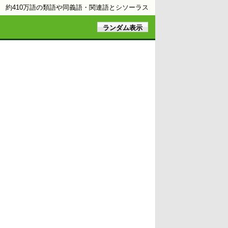
約410万語の類語や同義語・関連語とシソーラス