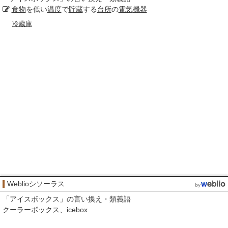
食物
を低い
温度
で
貯蔵
する
台所
の
電気
機器
冷蔵庫
Weblioシソーラス
「
アイスボックス
」の言い換え・類義語
クーラーボックス
icebox